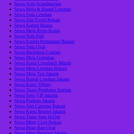
Sewa Sofa Scandinavian
Sewa Meja & Bantal Lesehan
Sewa Sofa Lesehan
Sewa Alat Event Bekasi
Sewa Karpet Buana
Sewa Meja Retro Kotak
Sewa Sofa Puff
Sewa Karpet Permadani Bekasi
Sewa Sofa Oval
Sewa Backdrop Custom
Sewa Meja Gubukan
Sewa Kursi Crossback Murah
Sewa Meja Lesehan Bekasi
Sewa Meja Test Jakarta
Sewa Bantal Lesehan Jakarta
Sewa Kursi Tiffany
Sewa Tiang Pembatas Antrian
Sewa Sofa VIP Jakarta
Sewa Podium Jakarta
Sewa Alat Catering Bekasi
Sewa Kursi Betawi Jakarta
Sewa Tiang Sign In/Out
Sewa Misty Cool Bekasi
Sewa Bean Bag Oval
Sewa Meja Barstool Jakarta