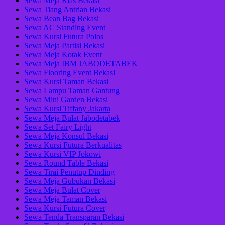
Sewa Meja Rias Bekasi
Sewa Tiang Antrian Bekasi
Sewa Bean Bag Bekasi
Sewa AC Standing Event
Sewa Kursi Futura Polos
Sewa Meja Partisi Bekasi
Sewa Meja Kotak Event
Sewa Meja IBM JABODETABEK
Sewa Flooring Event Bekasi
Sewa Kursi Taman Bekasi
Sewa Lampu Taman Gantung
Sewa Mini Garden Bekasi
Sewa Kursi Tiffany Jakarta
Sewa Meja Bulat Jabodetabek
Sewa Set Fairy Light
Sewa Meja Konsul Bekasi
Sewa Kursi Futura Berkualitas
Sewa Kursi VIP Jokowi
Sewa Round Table Bekasi
Sewa Tirai Penutup Dinding
Sewa Meja Gubukan Bekasi
Sewa Meja Bulat Cover
Sewa Meja Taman Bekasi
Sewa Kursi Futura Cover
Sewa Tenda Transparan Bekasi