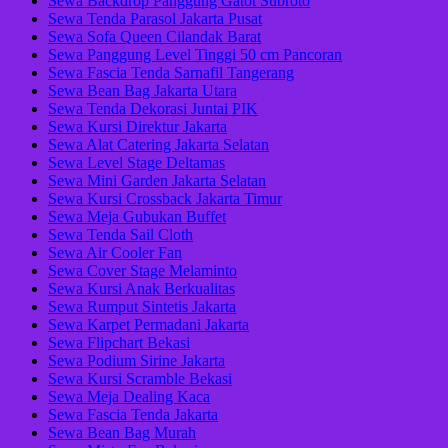
Sewa Backdrop Panggung Gatot Subroto
Sewa Tenda Parasol Jakarta Pusat
Sewa Sofa Queen Cilandak Barat
Sewa Panggung Level Tinggi 50 cm Pancoran
Sewa Fascia Tenda Sarnafil Tangerang
Sewa Bean Bag Jakarta Utara
Sewa Tenda Dekorasi Juntai PIK
Sewa Kursi Direktur Jakarta
Sewa Alat Catering Jakarta Selatan
Sewa Level Stage Deltamas
Sewa Mini Garden Jakarta Selatan
Sewa Kursi Crossback Jakarta Timur
Sewa Meja Gubukan Buffet
Sewa Tenda Sail Cloth
Sewa Air Cooler Fan
Sewa Cover Stage Melaminto
Sewa Kursi Anak Berkualitas
Sewa Rumput Sintetis Jakarta
Sewa Karpet Permadani Jakarta
Sewa Flipchart Bekasi
Sewa Podium Sirine Jakarta
Sewa Kursi Scramble Bekasi
Sewa Meja Dealing Kaca
Sewa Fascia Tenda Jakarta
Sewa Bean Bag Murah