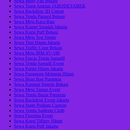
Sewa Misty Fan Bekasi
Sewa Tiang Antrian JABODETABEK
Sewa Backdrop 3D Cutout
Sewa Tenda Parasol Bekasi
Sewa Meja Kaca Rias
Sewa Karpet Sajadah Jakarta
Sewa Kursi Puff Bekasi
Sewa Meja Test Single
Sewa Tirai Hitam Jakarta
Sewa Traffic Cone Bekasi
Sewa Meja IBM 45×180
Sewa Fascia Tenda Sarnafil
Sewa Tenda Sarnafil Event
Sewa Partisi Hitam Jakarta
Sewa Panggung Melamin Hitam
Sewa Bean Bag Pumpkin
Sewa Rumput Sintetis Bekasi
Sewa Meja Taman Event
Sewa Tenda Bazar Pameran
Sewa Backdrop Event Jakarta
Sewa Stage Podium Custom
Sewa Tenda Sailtents Cloth
Sewa Flooring Event
Sewa Kursi Tiffany Hitam
Sewa Kursi Puff Jakarta