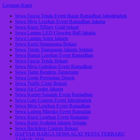
Lompat
Layanan Kami
ke
Sewa Fascia Tenda Event Bazar Ramadhan Jabodetabek
konten
Sewa Meja Lesehan Event Ramadhan Jakarta
(Tekan
Sewa Kursi Tiffany Gold bekasi
Enter)
Sewa Lampu LED Glowing Ball Jakarta
Sewa Lampu Sorot Jakarta
Sewa Kursi Singgasana Bekasi
Sewa Tenda Transparan Jakarta Selatan
Sewa Bantal Lesehan Event Ramadhan
Sewa Fascia Tenda Bekasi
Sewa Meja Gubukan Event Ramadhan
Sewa Tiang Bendera Tangerang
Sewa Gong Peresmian Depok
Sewa Traffic Cone Bekasi
Sewa Air Cooler Jakarta
Sewa Karpet Sajadah Event Ramadhan
Sewa Gate Custom Event Jabodetabek
Sewa Meja Lesehan Event Ramadhan
Sewa Lampu Maroko Event Ramadan
Sewa Kursi Lesehan Event Ramadan
Sewa Kursi Syahrini Jakarta Selatan
Sewa Backdrop Custom Bekasi
DAFTAR HARGA SEWA ALAT PESTA TERBARU
TAHUN 2026