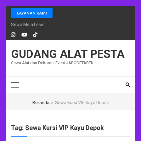
Lompat
LAYANAN KAMI
ke
konten
Sewa Meja Lesehan Event Ramadhan Jakarta
(Tekan
Enter)
GUDANG ALAT PESTA
Sewa Alat dan Dekorasi Event JABODETABEK
Beranda
>
Sewa Kursi VIP Kayu Depok
Tag:
Sewa Kursi VIP Kayu Depok