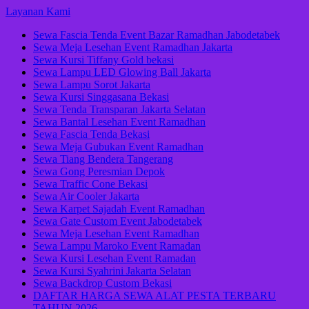
Lompat
Layanan Kami
ke
Sewa Fascia Tenda Event Bazar Ramadhan Jabodetabek
konten
Sewa Meja Lesehan Event Ramadhan Jakarta
(Tekan
Sewa Kursi Tiffany Gold bekasi
Enter)
Sewa Lampu LED Glowing Ball Jakarta
Sewa Lampu Sorot Jakarta
Sewa Kursi Singgasana Bekasi
Sewa Tenda Transparan Jakarta Selatan
Sewa Bantal Lesehan Event Ramadhan
Sewa Fascia Tenda Bekasi
Sewa Meja Gubukan Event Ramadhan
Sewa Tiang Bendera Tangerang
Sewa Gong Peresmian Depok
Sewa Traffic Cone Bekasi
Sewa Air Cooler Jakarta
Sewa Karpet Sajadah Event Ramadhan
Sewa Gate Custom Event Jabodetabek
Sewa Meja Lesehan Event Ramadhan
Sewa Lampu Maroko Event Ramadan
Sewa Kursi Lesehan Event Ramadan
Sewa Kursi Syahrini Jakarta Selatan
Sewa Backdrop Custom Bekasi
DAFTAR HARGA SEWA ALAT PESTA TERBARU
TAHUN 2026