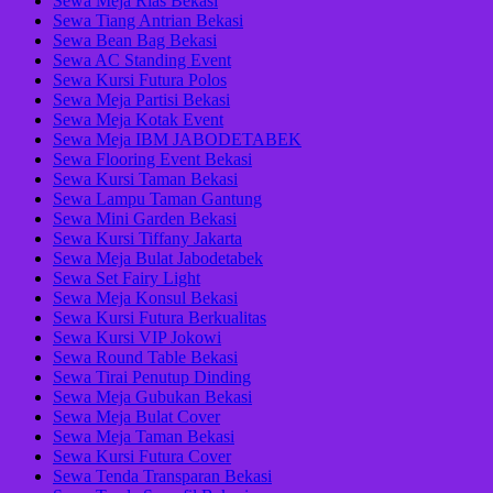
Sewa Meja Rias Bekasi
Sewa Tiang Antrian Bekasi
Sewa Bean Bag Bekasi
Sewa AC Standing Event
Sewa Kursi Futura Polos
Sewa Meja Partisi Bekasi
Sewa Meja Kotak Event
Sewa Meja IBM JABODETABEK
Sewa Flooring Event Bekasi
Sewa Kursi Taman Bekasi
Sewa Lampu Taman Gantung
Sewa Mini Garden Bekasi
Sewa Kursi Tiffany Jakarta
Sewa Meja Bulat Jabodetabek
Sewa Set Fairy Light
Sewa Meja Konsul Bekasi
Sewa Kursi Futura Berkualitas
Sewa Kursi VIP Jokowi
Sewa Round Table Bekasi
Sewa Tirai Penutup Dinding
Sewa Meja Gubukan Bekasi
Sewa Meja Bulat Cover
Sewa Meja Taman Bekasi
Sewa Kursi Futura Cover
Sewa Tenda Transparan Bekasi