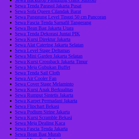
Sewa Backdrop Panggung Gatot Subroto
Sewa Tenda Parasol Jakarta Pusat
Sewa Sofa Queen Cilandak Barat
Sewa Panggung Level Tinggi 50 cm Pancoran
Sewa Fascia Tenda Sarnafil Tangerang
Sewa Bean Bag Jakarta Utara
Sewa Tenda Dekorasi Juntai PIK
Sewa Kursi Direktur Jakarta
Sewa Alat Catering Jakarta Selatan
Sewa Level Stage Deltamas
Sewa Mini Garden Jakarta Selatan
Sewa Kursi Crossback Jakarta Timur
Sewa Meja Gubukan Buffet
Sewa Tenda Sail Cloth
Sewa Air Cooler Fan
Sewa Cover Stage Melaminto
Sewa Kursi Anak Berkualitas
Sewa Rumput Sintetis Jakarta
Sewa Karpet Permadani Jakarta
Sewa Flipchart Bekasi
Sewa Podium Sirine Jakarta
Sewa Kursi Scramble Bekasi
Sewa Meja Dealing Kaca
Sewa Fascia Tenda Jakarta
Sewa Bean Bag Murah