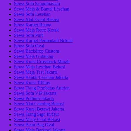
Sewa Sofa Scandinavian
Sewa Meja & Bantal Lesehan
Sewa Sofa Lesehan
Sewa Alat Event Bekasi
Sewa Karpet Buana
Sewa Meja Retro Kotak
Sewa Sofa Puff
Sewa Karpet Permadani Bekasi
Sewa Sofa Oval
Sewa Backdrop Custom
Sewa Meja Gubukan
Sewa Kursi Crossback Murah
Sewa Meja Lesehan Bekasi
Sewa Meja Test Jakarta
Sewa Bantal Lesehan Jakarta
Sewa Kursi Tiffany
Sewa Tiang Pembatas Antrian
Sewa Sofa VIP Jakarta
Sewa Podium Jakarta
Sewa Alat Catering Bekasi
Sewa Kursi Betawi Jakarta
Sewa Tiang Sign In/Out
Sewa Misty Cool Bekasi
Sewa Bean Bag Oval
Sewa Meja Barstool Jakarta