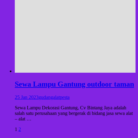
Sewa Lampu Gantung outdoor taman
25 Jan 2023
gudangalatpesta
Sewa Lampu Dekorasi Gantung, Cv Bintang Jaya adalah
salah satu perusahaan yang bergerak di bidang jasa sewa alat
– alat …
Paginasi
Halaman
Halaman
1
2