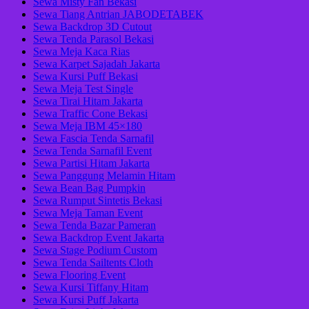
Sewa Misty Fan Bekasi
Sewa Tiang Antrian JABODETABEK
Sewa Backdrop 3D Cutout
Sewa Tenda Parasol Bekasi
Sewa Meja Kaca Rias
Sewa Karpet Sajadah Jakarta
Sewa Kursi Puff Bekasi
Sewa Meja Test Single
Sewa Tirai Hitam Jakarta
Sewa Traffic Cone Bekasi
Sewa Meja IBM 45×180
Sewa Fascia Tenda Sarnafil
Sewa Tenda Sarnafil Event
Sewa Partisi Hitam Jakarta
Sewa Panggung Melamin Hitam
Sewa Bean Bag Pumpkin
Sewa Rumput Sintetis Bekasi
Sewa Meja Taman Event
Sewa Tenda Bazar Pameran
Sewa Backdrop Event Jakarta
Sewa Stage Podium Custom
Sewa Tenda Sailtents Cloth
Sewa Flooring Event
Sewa Kursi Tiffany Hitam
Sewa Kursi Puff Jakarta