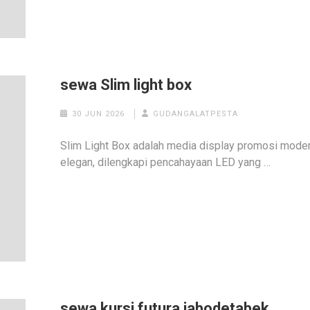
sewa Slim light box
30 JUN 2026
GUDANGALATPESTA
Slim Light Box adalah media display promosi moder
elegan, dilengkapi pencahayaan LED yang …
sewa kursi futura jabodetabek