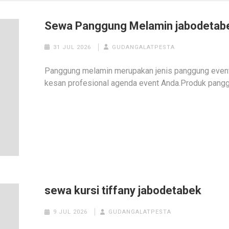
Sewa Panggung Melamin jabodetab
31 JUL 2026
GUDANGALATPESTA
Panggung melamin merupakan jenis panggung event
kesan profesional agenda event Anda.Produk pang
sewa kursi tiffany jabodetabek
9 JUL 2026
GUDANGALATPESTA