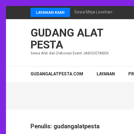
Lompat
Sewa Meja Lesehan Event Ram
LAYANAN KAMI
ke
konten
GUDANG ALAT
(Tekan
Enter)
PESTA
Sewa Alat dan Dekorasi Event JABODETABEK
GUDANGALATPESTA.COM
LAYANAN
P
Penulis:
gudangalatpesta