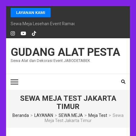
Lompat
LAYANAN KAMI
ke
konten
Sewa Meja Lesehan Event Ramadhan Jakarta
(Tekan
Enter)
GUDANG ALAT PESTA
Sewa Alat dan Dekorasi Event JABODETABEK
SEWA MEJA TEST JAKARTA
TIMUR
Beranda
>
LAYANAN
>
SEWA MEJA
>
Meja Test
>
Sewa
Meja Test Jakarta Timur