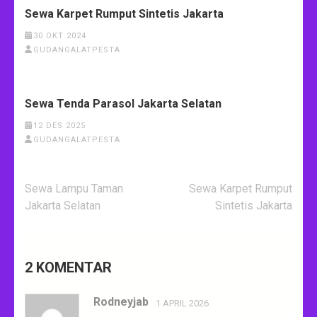
Sewa Karpet Rumput Sintetis Jakarta
30 OKT 2024
GUDANGALATPESTA
Sewa Tenda Parasol Jakarta Selatan
12 DES 2025
GUDANGALATPESTA
Navigasi
Sewa Lampu Taman
Sewa Karpet Rumput
pos
Jakarta Selatan
Sintetis Jakarta
2 KOMENTAR
Rodneyjab
1 APRIL 2026