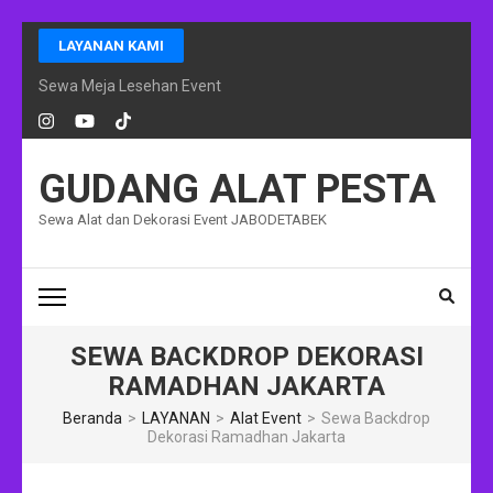
Lompat
LAYANAN KAMI
ke
konten
Sewa Meja Lesehan Event Ramadhan Jakarta
(Tekan
Enter)
GUDANG ALAT PESTA
Sewa Alat dan Dekorasi Event JABODETABEK
SEWA BACKDROP DEKORASI
RAMADHAN JAKARTA
Beranda
>
LAYANAN
>
Alat Event
>
Sewa Backdrop
Dekorasi Ramadhan Jakarta