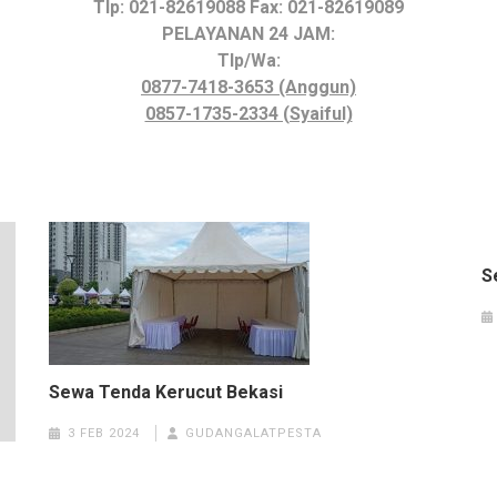
Tlp: 021-82619088 Fax: 021-82619089
PELAYANAN 24 JAM:
Tlp/Wa:
0877-7418-3653 (Anggun)
0857-1735-2334 (Syaiful)
S
Sewa Tenda Kerucut Bekasi
3 FEB 2024
GUDANGALATPESTA