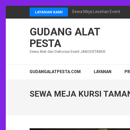
Lompat
Sewa Meja Lesehan Event Ram
LAYANAN KAMI
ke
konten
GUDANG ALAT
(Tekan
Enter)
PESTA
Sewa Alat dan Dekorasi Event JABODETABEK
GUDANGALATPESTA.COM
LAYANAN
P
SEWA MEJA KURSI TAMA