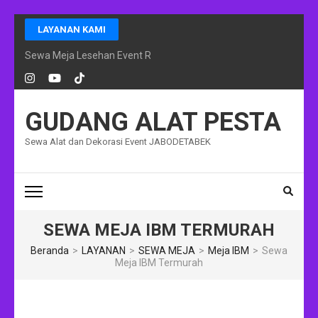
Lompat
LAYANAN KAMI
ke
konten
Sewa Meja Lesehan Event Ramadhan Jakarta
(Tekan
Enter)
GUDANG ALAT PESTA
Sewa Alat dan Dekorasi Event JABODETABEK
SEWA MEJA IBM TERMURAH
Beranda
>
LAYANAN
>
SEWA MEJA
>
Meja IBM
>
Sewa
Meja IBM Termurah