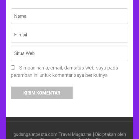
Nama
*
E-
Situs
mail
Web
*
Simpan nama, email, dan situs web saya pada
peramban ini untuk komentar saya berikutnya.
gudangalatpesta.com
Travel Magazine | Diciptakan oleh