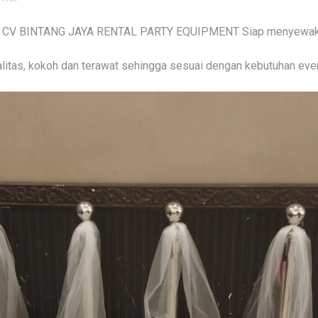
ya ? CV BINTANG JAYA RENTAL PARTY EQUIPMENT Siap menyewaka
litas, kokoh dan terawat sehingga sesuai dengan kebutuhan eve