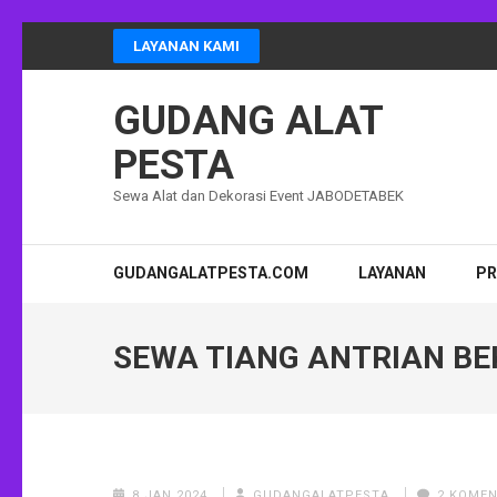
Lompat
LAYANAN KAMI
ke
konten
GUDANG ALAT
(Tekan
Enter)
PESTA
Sewa Alat dan Dekorasi Event JABODETABEK
GUDANGALATPESTA.COM
LAYANAN
P
SEWA TIANG ANTRIAN BE
8 JAN 2024
GUDANGALATPESTA
2 KOME