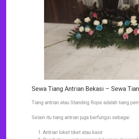
Sewa Tiang Antrian Bekasi – Sewa Ti
Tiang antrian atau Standing Rope adalah tiang pem
Selain itu tiang antrian juga berfungsi sebagai :
Antrian loket tiket atau kasir