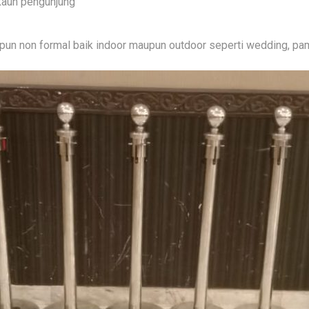
kaun pengunjung
aupun non formal baik indoor maupun outdoor seperti wedding, pa