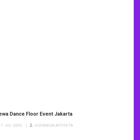
ewa Dance Floor Event Jakarta
1 JUL 2025
GUDANGALATPESTA