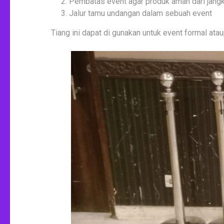
Pembatas event agar produk aman dari jang
Jalur tamu undangan dalam sebuah event
Tiang ini dapat di gunakan untuk event formal at