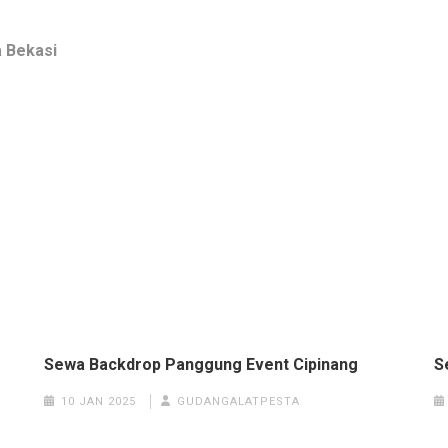
ta Bekasi
Sewa Backdrop Panggung Event Cipinang
S
10 JAN 2025
GUDANGALATPESTA