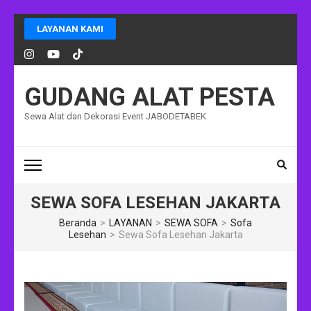
Lompat
LAYANAN KAMI
ke
konten
(Tekan
Enter)
GUDANG ALAT PESTA
Sewa Alat dan Dekorasi Event JABODETABEK
SEWA SOFA LESEHAN JAKARTA
Beranda
>
LAYANAN
>
SEWA SOFA
>
Sofa
Lesehan
>
Sewa Sofa Lesehan Jakarta