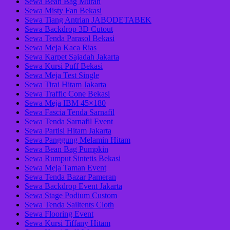
Sewa Bean Bag Murah
Sewa Misty Fan Bekasi
Sewa Tiang Antrian JABODETABEK
Sewa Backdrop 3D Cutout
Sewa Tenda Parasol Bekasi
Sewa Meja Kaca Rias
Sewa Karpet Sajadah Jakarta
Sewa Kursi Puff Bekasi
Sewa Meja Test Single
Sewa Tirai Hitam Jakarta
Sewa Traffic Cone Bekasi
Sewa Meja IBM 45×180
Sewa Fascia Tenda Sarnafil
Sewa Tenda Sarnafil Event
Sewa Partisi Hitam Jakarta
Sewa Panggung Melamin Hitam
Sewa Bean Bag Pumpkin
Sewa Rumput Sintetis Bekasi
Sewa Meja Taman Event
Sewa Tenda Bazar Pameran
Sewa Backdrop Event Jakarta
Sewa Stage Podium Custom
Sewa Tenda Sailtents Cloth
Sewa Flooring Event
Sewa Kursi Tiffany Hitam