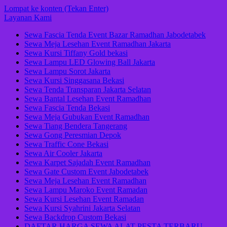
Lompat ke konten (Tekan Enter)
Layanan Kami
Sewa Fascia Tenda Event Bazar Ramadhan Jabodetabek
Sewa Meja Lesehan Event Ramadhan Jakarta
Sewa Kursi Tiffany Gold bekasi
Sewa Lampu LED Glowing Ball Jakarta
Sewa Lampu Sorot Jakarta
Sewa Kursi Singgasana Bekasi
Sewa Tenda Transparan Jakarta Selatan
Sewa Bantal Lesehan Event Ramadhan
Sewa Fascia Tenda Bekasi
Sewa Meja Gubukan Event Ramadhan
Sewa Tiang Bendera Tangerang
Sewa Gong Peresmian Depok
Sewa Traffic Cone Bekasi
Sewa Air Cooler Jakarta
Sewa Karpet Sajadah Event Ramadhan
Sewa Gate Custom Event Jabodetabek
Sewa Meja Lesehan Event Ramadhan
Sewa Lampu Maroko Event Ramadan
Sewa Kursi Lesehan Event Ramadan
Sewa Kursi Syahrini Jakarta Selatan
Sewa Backdrop Custom Bekasi
DAFTAR HARGA SEWA ALAT PESTA TERBARU