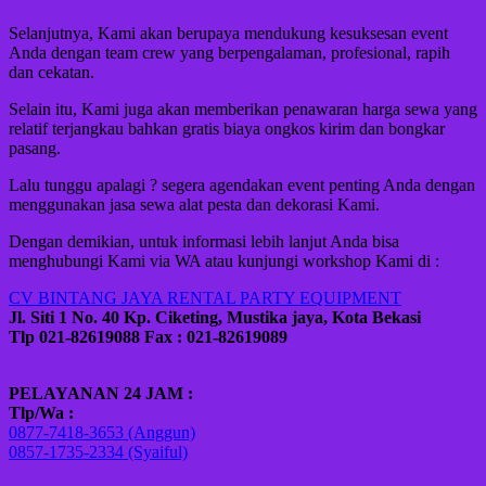
Selanjutnya, Kami akan berupaya mendukung kesuksesan event
Anda dengan team crew yang berpengalaman, profesional, rapih
dan cekatan.
Selain itu, Kami juga akan memberikan penawaran harga sewa yang
relatif terjangkau bahkan gratis biaya ongkos kirim dan bongkar
pasang.
Lalu tunggu apalagi ? segera agendakan event penting Anda dengan
menggunakan jasa sewa alat pesta dan dekorasi Kami.
Dengan demikian, untuk informasi lebih lanjut Anda bisa
menghubungi Kami via WA atau kunjungi workshop Kami di :
CV BINTANG JAYA RENTAL PARTY EQUIPMENT
Jl. Siti 1 No. 40 Kp. Ciketing, Mustika jaya, Kota Bekasi
Tlp 021-82619088 Fax : 021-82619089
PELAYANAN 24 JAM :
Tlp/Wa :
0877-7418-3653 (Anggun)
0857-1735-2334 (Syaiful)