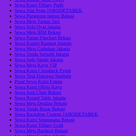
Sewa Kursi Tiffany Putih
Sewa Alat Pesta JABODETABEK
Sewa Panggung Indoor Bekasi
Sewa Meja Taman 2in1
Sewa Sofa Oval Jakarta
Sewa Meja IBM Bekasi
Sewa Papan Flipchart Bekasi
Sewa Karpet Rumput Sintetis
Sewa Meja Gubukan Jakarta
Sewa Tenda Sarnafil Jakarta
Sewa Sofa Single Jakarta
Sewa Meja Kayu VIP
Sewa Kursi Crossback Event
Sewa Tirai Dekorasi Starlight
Pusat Sewa Kursi Futura
Sewa Kursi Olivia Kayu
Sewa Arm Chair Bekasi
Sewa Round Table Jakarta
Sewa Meja Dealing Bekasi
Sewa Tenda Bazar Bekasi
Sewa Backdrop Custom JABODETABEK
Sewa Kursi Singgasana Bekasi
Sewa Kursi Tiffany Gold
Sewa Meja Barstool Bekasi