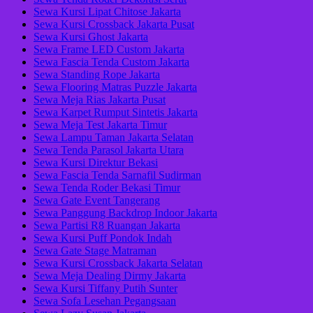
Sewa Kursi Lipat Chitose Jakarta
Sewa Kursi Crossback Jakarta Pusat
Sewa Kursi Ghost Jakarta
Sewa Frame LED Custom Jakarta
Sewa Fascia Tenda Custom Jakarta
Sewa Standing Rope Jakarta
Sewa Flooring Matras Puzzle Jakarta
Sewa Meja Rias Jakarta Pusat
Sewa Karpet Rumput Sintetis Jakarta
Sewa Meja Test Jakarta Timur
Sewa Lampu Taman Jakarta Selatan
Sewa Tenda Parasol Jakarta Utara
Sewa Kursi Direktur Bekasi
Sewa Fascia Tenda Sarnafil Sudirman
Sewa Tenda Roder Bekasi Timur
Sewa Gate Event Tangerang
Sewa Panggung Backdrop Indoor Jakarta
Sewa Partisi R8 Ruangan Jakarta
Sewa Kursi Puff Pondok Indah
Sewa Gate Stage Matraman
Sewa Kursi Crossback Jakarta Selatan
Sewa Meja Dealing Dirmy Jakarta
Sewa Kursi Tiffany Putih Sunter
Sewa Sofa Lesehan Pegangsaan