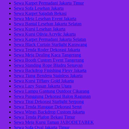
Sewa Karpet Permadani Jakarta Timur
Sewa Sofa Lesehan Jakarta
Sewa Karpet Sajadah Bekasi
Sewa Meja Lesehan Event Jakarta
Sewa Bantal Lesehan Jakarta Selatan
Sewa Kursi Lesehan Jakarta
Sewa Kursi Olivia Acrylic Jakarta
Sewa Karpet Permadani Jakarta Selatan
Sewa Black Curtain Starlight Karawang
Sewa Tenda Roder Dekorasi Jakarta
Sewa Meja Dealing Kaca Tangerang
Sewa Booth Custom Event Tangerang
Sewa Standing Rope Bludru Senayan
Sewa Backdrop Finishing Flexy Jakarta
Sewa Tiang Bendera Stainless Jakarta
Sewa Kursi Tiffany Gold Jakarta
Sewa Lazy Susan Jakarta Utara
Sewa Lampu Gantung Outdoor Cikarang
Sewa Panggung Dekorasi Balon Ragunan
Sewa Tirai Dekorasi Starlight Serpong
Sewa Tenda Hanggar Dekorasi Serut
Sewa Wings Backdrop Custom Jakarta
Sewa Tenda Plafon Bekasi Timur
Sewa Meja Kursi Taman JABODETABEK
Sewa Sofa Oval Jakarta Timur