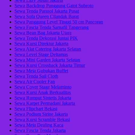
Sewa Lazy Susan Jakarta
Sewa Backdrop Panggung Gatot Subroto
Sewa Tenda Parasol Jakarta Pusat
Sewa Sofa Queen Cilandak Barat
Sewa Panggung Level Tinggi 50 cm Pancoran
Sewa Fascia Tenda Sarnafil Tangerang
Sewa Bean Bag Jakarta Utara
Sewa Tenda Dekorasi Juntai PIK
Sewa Kursi Direktur Jakarta
Sewa Alat Catering Jakarta Selatan
Sewa Level Stage Deltamas
Sewa Mini Garden Jakarta Selatan
Sewa Kursi Crossback Jakarta Timur
Sewa Meja Gubukan Buffet
Sewa Tenda Sail Cloth
Sewa Air Cooler Fan
Sewa Cover Stage Melaminto
Sewa Kursi Anak Berkualitas
Sewa Rumput Sintetis Jakarta
Sewa Karpet Permadani Jakarta
Sewa Flipchart Bekasi
Sewa Podium Sirine Jakarta
Sewa Kursi Scramble Bekasi
Sewa Meja Dealing Kaca
Sewa Fascia Tenda Jakarta