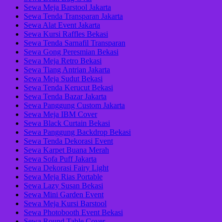
Sewa Meja Barstool Jakarta
Sewa Tenda Transparan Jakarta
Sewa Alat Event Jakarta
Sewa Kursi Raffles Bekasi
Sewa Tenda Sarnafil Transparan
Sewa Gong Peresmian Bekasi
Sewa Meja Retro Bekasi
Sewa Tiang Antrian Jakarta
Sewa Meja Sudut Bekasi
Sewa Tenda Kerucut Bekasi
Sewa Tenda Bazar Jakarta
Sewa Panggung Custom Jakarta
Sewa Meja IBM Cover
Sewa Black Curtain Bekasi
Sewa Panggung Backdrop Bekasi
Sewa Tenda Dekorasi Event
Sewa Karpet Buana Merah
Sewa Sofa Puff Jakarta
Sewa Dekorasi Fairy Light
Sewa Meja Rias Portable
Sewa Lazy Susan Bekasi
Sewa Mini Garden Event
Sewa Meja Kursi Barstool
Sewa Photobooth Event Bekasi
Sewa Round Table Cover