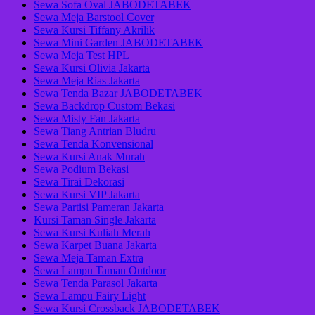
Sewa Sofa Oval JABODETABEK
Sewa Meja Barstool Cover
Sewa Kursi Tiffany Akrilik
Sewa Mini Garden JABODETABEK
Sewa Meja Test HPL
Sewa Kursi Olivia Jakarta
Sewa Meja Rias Jakarta
Sewa Tenda Bazar JABODETABEK
Sewa Backdrop Custom Bekasi
Sewa Misty Fan Jakarta
Sewa Tiang Antrian Bludru
Sewa Tenda Konvensional
Sewa Kursi Anak Murah
Sewa Podium Bekasi
Sewa Tirai Dekorasi
Sewa Kursi VIP Jakarta
Sewa Partisi Pameran Jakarta
Kursi Taman Single Jakarta
Sewa Kursi Kuliah Merah
Sewa Karpet Buana Jakarta
Sewa Meja Taman Extra
Sewa Lampu Taman Outdoor
Sewa Tenda Parasol Jakarta
Sewa Lampu Fairy Light
Sewa Kursi Crossback JABODETABEK