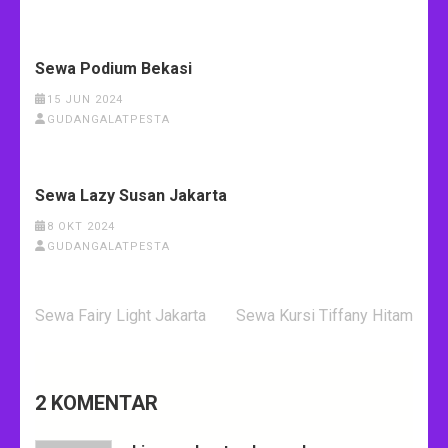
Sewa Podium Bekasi
15 JUN 2024
GUDANGALATPESTA
Sewa Lazy Susan Jakarta
8 OKT 2024
GUDANGALATPESTA
Navigasi
Sewa Fairy Light Jakarta
Sewa Kursi Tiffany Hitam
pos
2 KOMENTAR