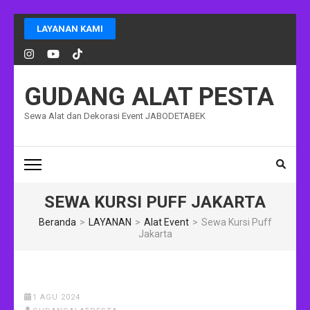
Lompat
LAYANAN KAMI
ke
konten
(Tekan
Enter)
GUDANG ALAT PESTA
Sewa Alat dan Dekorasi Event JABODETABEK
SEWA KURSI PUFF JAKARTA
Beranda
>
LAYANAN
>
Alat Event
>
Sewa Kursi Puff
Jakarta
1 AGU 2024