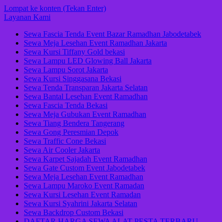
Lompat ke konten (Tekan Enter)
Layanan Kami
Sewa Fascia Tenda Event Bazar Ramadhan Jabodetabek
Sewa Meja Lesehan Event Ramadhan Jakarta
Sewa Kursi Tiffany Gold bekasi
Sewa Lampu LED Glowing Ball Jakarta
Sewa Lampu Sorot Jakarta
Sewa Kursi Singgasana Bekasi
Sewa Tenda Transparan Jakarta Selatan
Sewa Bantal Lesehan Event Ramadhan
Sewa Fascia Tenda Bekasi
Sewa Meja Gubukan Event Ramadhan
Sewa Tiang Bendera Tangerang
Sewa Gong Peresmian Depok
Sewa Traffic Cone Bekasi
Sewa Air Cooler Jakarta
Sewa Karpet Sajadah Event Ramadhan
Sewa Gate Custom Event Jabodetabek
Sewa Meja Lesehan Event Ramadhan
Sewa Lampu Maroko Event Ramadan
Sewa Kursi Lesehan Event Ramadan
Sewa Kursi Syahrini Jakarta Selatan
Sewa Backdrop Custom Bekasi
DAFTAR HARGA SEWA ALAT PESTA TERBARU