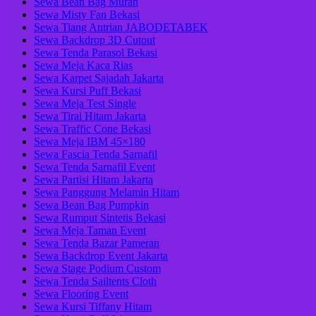
Sewa Bean Bag Murah
Sewa Misty Fan Bekasi
Sewa Tiang Antrian JABODETABEK
Sewa Backdrop 3D Cutout
Sewa Tenda Parasol Bekasi
Sewa Meja Kaca Rias
Sewa Karpet Sajadah Jakarta
Sewa Kursi Puff Bekasi
Sewa Meja Test Single
Sewa Tirai Hitam Jakarta
Sewa Traffic Cone Bekasi
Sewa Meja IBM 45×180
Sewa Fascia Tenda Sarnafil
Sewa Tenda Sarnafil Event
Sewa Partisi Hitam Jakarta
Sewa Panggung Melamin Hitam
Sewa Bean Bag Pumpkin
Sewa Rumput Sintetis Bekasi
Sewa Meja Taman Event
Sewa Tenda Bazar Pameran
Sewa Backdrop Event Jakarta
Sewa Stage Podium Custom
Sewa Tenda Sailtents Cloth
Sewa Flooring Event
Sewa Kursi Tiffany Hitam