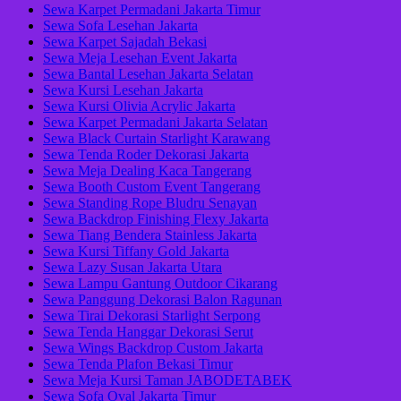
Sewa Karpet Permadani Jakarta Timur
Sewa Sofa Lesehan Jakarta
Sewa Karpet Sajadah Bekasi
Sewa Meja Lesehan Event Jakarta
Sewa Bantal Lesehan Jakarta Selatan
Sewa Kursi Lesehan Jakarta
Sewa Kursi Olivia Acrylic Jakarta
Sewa Karpet Permadani Jakarta Selatan
Sewa Black Curtain Starlight Karawang
Sewa Tenda Roder Dekorasi Jakarta
Sewa Meja Dealing Kaca Tangerang
Sewa Booth Custom Event Tangerang
Sewa Standing Rope Bludru Senayan
Sewa Backdrop Finishing Flexy Jakarta
Sewa Tiang Bendera Stainless Jakarta
Sewa Kursi Tiffany Gold Jakarta
Sewa Lazy Susan Jakarta Utara
Sewa Lampu Gantung Outdoor Cikarang
Sewa Panggung Dekorasi Balon Ragunan
Sewa Tirai Dekorasi Starlight Serpong
Sewa Tenda Hanggar Dekorasi Serut
Sewa Wings Backdrop Custom Jakarta
Sewa Tenda Plafon Bekasi Timur
Sewa Meja Kursi Taman JABODETABEK
Sewa Sofa Oval Jakarta Timur