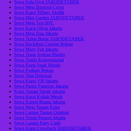
Sewa Sofa Oval JABODETABEK
Sewa Meja Barstool Cover
Sewa Kursi Tiffany Akrilik
Sewa Mini Garden JABODETABEK
Sewa Meja Test HPL
Sewa Kursi Olivia Jakarta
Sewa Meja Rias Jakarta
Sewa Tenda Bazar JABODETABEK
Sewa Backdrop Custom Bekasi
Sewa Misty Fan Jakarta
Sewa Tiang Antrian Bludru
Sewa Tenda Konvensional
Sewa Kursi Anak Murah
Sewa Podium Bekasi
Sewa Tirai Dekorasi
Sewa Kursi VIP Jakarta
Sewa Partisi Pameran Jakarta
Kursi Taman Single Jakarta
Sewa Kursi Kuliah Merah
Sewa Karpet Buana Jakarta
Sewa Meja Taman Extra
Sewa Lampu Taman Outdoor
Sewa Tenda Parasol Jakarta
Sewa Lampu Fairy Light
Sewa Kursi Crossback JABODETABEK