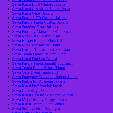
Sewa Kursi Lipat Chitose Jakarta
Sewa Kursi Crossback Jakarta Pusat
Sewa Kursi Ghost Jakarta
Sewa Frame LED Custom Jakarta
Sewa Fascia Tenda Custom Jakarta
Sewa Standing Rope Jakarta
Sewa Flooring Matras Puzzle Jakarta
Sewa Meja Rias Jakarta Pusat
Sewa Karpet Rumput Sintetis Jakarta
Sewa Meja Test Jakarta Timur
Sewa Lampu Taman Jakarta Selatan
Sewa Tenda Parasol Jakarta Utara
Sewa Kursi Direktur Bekasi
Sewa Fascia Tenda Sarnafil Sudirman
Sewa Tenda Roder Bekasi Timur
Sewa Gate Event Tangerang
Sewa Panggung Backdrop Indoor Jakarta
Sewa Partisi R8 Ruangan Jakarta
Sewa Kursi Puff Pondok Indah
Sewa Gate Stage Matraman
Sewa Kursi Crossback Jakarta Selatan
Sewa Meja Dealing Dirmy Jakarta
Sewa Kursi Tiffany Putih Sunter
Sewa Sofa Lesehan Pegangsaan