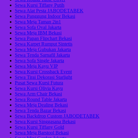
Sewa Kursi Tiffany Putih
Sewa Alat Pesta JABODETABEK
Sewa Panggung Indoor Bekasi
Sewa Meja Taman 2in1
Sewa Sofa Oval Jakarta
Sewa Meja IBM Bekasi
Sewa Papan Flipchart Bekasi
Sewa Karpet Rumput Sintetis
Sewa Meja Gubukan Jakarta
Sewa Tenda Sarnafil Jakarta
Sewa Sofa Single Jakarta
Sewa Meja Kayu VIP
Sewa Kursi Crossback Event
Sewa Tirai Dekorasi Starlight
Pusat Sewa Kursi Futura
Sewa Kursi Olivia Kayu
Sewa Arm Chair Bekasi
Sewa Round Table Jakarta
Sewa Meja Dealing Bekasi
Sewa Tenda Bazar Bekasi
Sewa Backdrop Custom JABODETABEK
Sewa Kursi Singgasana Bekasi
Sewa Kursi Tiffany Gold
Sewa Meja Barstool Bekasi