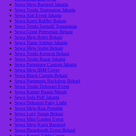
Sewa Meja Barstool Jakarta
Sewa Tenda Transparan Jakarta
Sewa Alat Event Jakarta
Sewa Kursi Raffles Bekasi
Sewa Tenda Sarnafil Transparan
Sewa Gong Peresmian Bekasi
Sewa Meja Retro Bekasi
Sewa Tiang Antrian Jakarta
Sewa Meja Sudut Bekasi
Sewa Tenda Kerucut Bekasi
Sewa Tenda Bazar Jakarta
Sewa Panggung Custom Jakarta
Sewa Meja IBM Cover
Sewa Black Curtain Bekasi
Sewa Panggung Backdrop Bekasi
Sewa Tenda Dekorasi Event
Sewa Karpet Buana Merah
Sewa Sofa Puff Jakarta
Sewa Dekorasi Fairy Light
Sewa Meja Rias Portable
Sewa Lazy Susan Bekasi
Sewa Mini Garden Event
Sewa Meja Kursi Barstool
Sewa Photobooth Event Bekasi
Sewa Round Table Cover