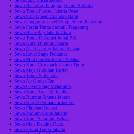
Sewa Lazy Susan Jakarta
Sewa Backdrop Panggung Gatot Subroto
Sewa Tenda Parasol Jakarta Pusat
Sewa Sofa Queen Cilandak Barat
Sewa Panggung Level Tinggi 50 cm Pancoran
Sewa Fascia Tenda Sarnafil Tangerang
Sewa Bean Bag Jakarta Utara
Sewa Tenda Dekorasi Juntai PIK
Sewa Kursi Direktur Jakarta
Sewa Alat Catering Jakarta Selatan
Sewa Level Stage Deltamas
Sewa Mini Garden Jakarta Selatan
Sewa Kursi Crossback Jakarta Timur
Sewa Meja Gubukan Buffet
Sewa Tenda Sail Cloth
Sewa Air Cooler Fan
Sewa Cover Stage Melaminto
Sewa Kursi Anak Berkualitas
Sewa Rumput Sintetis Jakarta
Sewa Karpet Permadani Jakarta
Sewa Flipchart Bekasi
Sewa Podium Sirine Jakarta
Sewa Kursi Scramble Bekasi
Sewa Meja Dealing Kaca
Sewa Fascia Tenda Jakarta