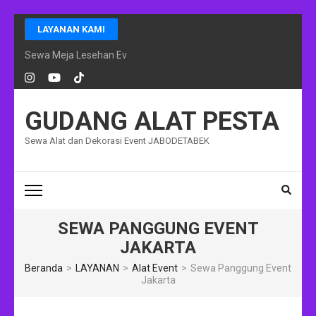
Lompat
LAYANAN KAMI
ke
konten
Sewa Meja Lesehan Event Ramadhan Jakarta
(Tekan
Enter)
GUDANG ALAT PESTA
Sewa Alat dan Dekorasi Event JABODETABEK
SEWA PANGGUNG EVENT
JAKARTA
Beranda
>
LAYANAN
>
Alat Event
>
Sewa Panggung Event
Jakarta