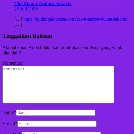
The Manor Andara Jakarta
25 Juli 2026
[…]
https://gudangalatpesta.com/sewa-karpet-buana-jakarta/
[…]
Tinggalkan Balasan
Alamat email Anda tidak akan dipublikasikan.
Ruas yang wajib
ditandai
*
Komentari
Nama
*
E-mail
*