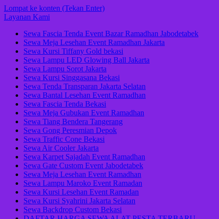
Lompat ke konten (Tekan Enter)
Layanan Kami
Sewa Fascia Tenda Event Bazar Ramadhan Jabodetabek
Sewa Meja Lesehan Event Ramadhan Jakarta
Sewa Kursi Tiffany Gold bekasi
Sewa Lampu LED Glowing Ball Jakarta
Sewa Lampu Sorot Jakarta
Sewa Kursi Singgasana Bekasi
Sewa Tenda Transparan Jakarta Selatan
Sewa Bantal Lesehan Event Ramadhan
Sewa Fascia Tenda Bekasi
Sewa Meja Gubukan Event Ramadhan
Sewa Tiang Bendera Tangerang
Sewa Gong Peresmian Depok
Sewa Traffic Cone Bekasi
Sewa Air Cooler Jakarta
Sewa Karpet Sajadah Event Ramadhan
Sewa Gate Custom Event Jabodetabek
Sewa Meja Lesehan Event Ramadhan
Sewa Lampu Maroko Event Ramadan
Sewa Kursi Lesehan Event Ramadan
Sewa Kursi Syahrini Jakarta Selatan
Sewa Backdrop Custom Bekasi
DAFTAR HARGA SEWA ALAT PESTA TERBARU