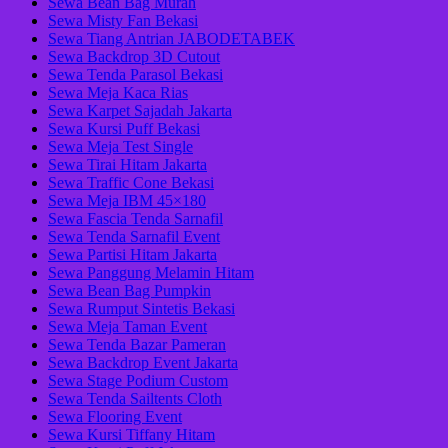
Sewa Bean Bag Murah
Sewa Misty Fan Bekasi
Sewa Tiang Antrian JABODETABEK
Sewa Backdrop 3D Cutout
Sewa Tenda Parasol Bekasi
Sewa Meja Kaca Rias
Sewa Karpet Sajadah Jakarta
Sewa Kursi Puff Bekasi
Sewa Meja Test Single
Sewa Tirai Hitam Jakarta
Sewa Traffic Cone Bekasi
Sewa Meja IBM 45×180
Sewa Fascia Tenda Sarnafil
Sewa Tenda Sarnafil Event
Sewa Partisi Hitam Jakarta
Sewa Panggung Melamin Hitam
Sewa Bean Bag Pumpkin
Sewa Rumput Sintetis Bekasi
Sewa Meja Taman Event
Sewa Tenda Bazar Pameran
Sewa Backdrop Event Jakarta
Sewa Stage Podium Custom
Sewa Tenda Sailtents Cloth
Sewa Flooring Event
Sewa Kursi Tiffany Hitam