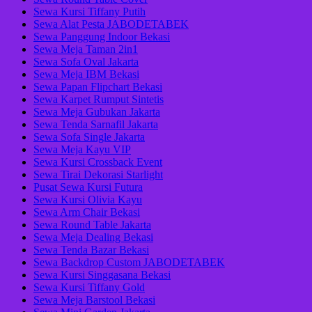
Sewa Kursi Tiffany Putih
Sewa Alat Pesta JABODETABEK
Sewa Panggung Indoor Bekasi
Sewa Meja Taman 2in1
Sewa Sofa Oval Jakarta
Sewa Meja IBM Bekasi
Sewa Papan Flipchart Bekasi
Sewa Karpet Rumput Sintetis
Sewa Meja Gubukan Jakarta
Sewa Tenda Sarnafil Jakarta
Sewa Sofa Single Jakarta
Sewa Meja Kayu VIP
Sewa Kursi Crossback Event
Sewa Tirai Dekorasi Starlight
Pusat Sewa Kursi Futura
Sewa Kursi Olivia Kayu
Sewa Arm Chair Bekasi
Sewa Round Table Jakarta
Sewa Meja Dealing Bekasi
Sewa Tenda Bazar Bekasi
Sewa Backdrop Custom JABODETABEK
Sewa Kursi Singgasana Bekasi
Sewa Kursi Tiffany Gold
Sewa Meja Barstool Bekasi