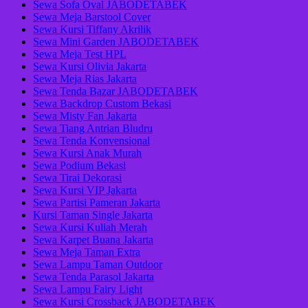
Sewa Sofa Oval JABODETABEK
Sewa Meja Barstool Cover
Sewa Kursi Tiffany Akrilik
Sewa Mini Garden JABODETABEK
Sewa Meja Test HPL
Sewa Kursi Olivia Jakarta
Sewa Meja Rias Jakarta
Sewa Tenda Bazar JABODETABEK
Sewa Backdrop Custom Bekasi
Sewa Misty Fan Jakarta
Sewa Tiang Antrian Bludru
Sewa Tenda Konvensional
Sewa Kursi Anak Murah
Sewa Podium Bekasi
Sewa Tirai Dekorasi
Sewa Kursi VIP Jakarta
Sewa Partisi Pameran Jakarta
Kursi Taman Single Jakarta
Sewa Kursi Kuliah Merah
Sewa Karpet Buana Jakarta
Sewa Meja Taman Extra
Sewa Lampu Taman Outdoor
Sewa Tenda Parasol Jakarta
Sewa Lampu Fairy Light
Sewa Kursi Crossback JABODETABEK