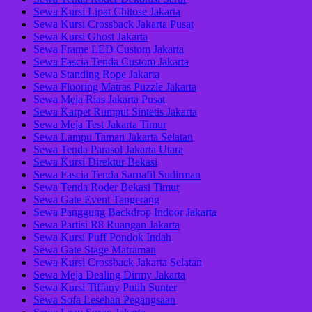
Sewa Kursi Lipat Chitose Jakarta
Sewa Kursi Crossback Jakarta Pusat
Sewa Kursi Ghost Jakarta
Sewa Frame LED Custom Jakarta
Sewa Fascia Tenda Custom Jakarta
Sewa Standing Rope Jakarta
Sewa Flooring Matras Puzzle Jakarta
Sewa Meja Rias Jakarta Pusat
Sewa Karpet Rumput Sintetis Jakarta
Sewa Meja Test Jakarta Timur
Sewa Lampu Taman Jakarta Selatan
Sewa Tenda Parasol Jakarta Utara
Sewa Kursi Direktur Bekasi
Sewa Fascia Tenda Sarnafil Sudirman
Sewa Tenda Roder Bekasi Timur
Sewa Gate Event Tangerang
Sewa Panggung Backdrop Indoor Jakarta
Sewa Partisi R8 Ruangan Jakarta
Sewa Kursi Puff Pondok Indah
Sewa Gate Stage Matraman
Sewa Kursi Crossback Jakarta Selatan
Sewa Meja Dealing Dirmy Jakarta
Sewa Kursi Tiffany Putih Sunter
Sewa Sofa Lesehan Pegangsaan