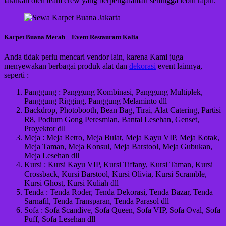
lakukan oleh team crew yang berpengalaman sehingga lebih rapih.
Karpet Buana Merah – Event Restaurant Kalia
Anda tidak perlu mencari vendor lain, karena Kami juga
menyewakan berbagai produk alat dan
dekorasi
event lainnya,
seperti :
Panggung : Panggung Kombinasi, Panggung Multiplek,
Panggung Rigging, Panggung Melaminto dll
Backdrop, Photobooth, Bean Bag, Tirai, Alat Catering, Partisi
R8, Podium Gong Peresmian, Bantal Lesehan, Genset,
Proyektor dll
Meja : Meja Retro, Meja Bulat, Meja Kayu VIP, Meja Kotak,
Meja Taman, Meja Konsul, Meja Barstool, Meja Gubukan,
Meja Lesehan dll
Kursi : Kursi Kayu VIP, Kursi Tiffany, Kursi Taman, Kursi
Crossback, Kursi Barstool, Kursi Olivia, Kursi Scramble,
Kursi Ghost, Kursi Kuliah dll
Tenda : Tenda Roder, Tenda Dekorasi, Tenda Bazar, Tenda
Sarnafil, Tenda Transparan, Tenda Parasol dll
Sofa : Sofa Scandive, Sofa Queen, Sofa VIP, Sofa Oval, Sofa
Puff, Sofa Lesehan dll