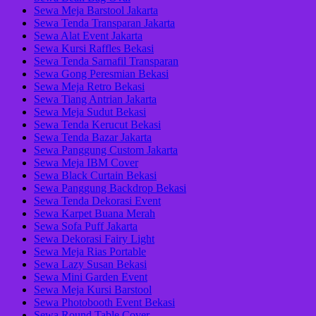
Sewa Meja Barstool Jakarta
Sewa Tenda Transparan Jakarta
Sewa Alat Event Jakarta
Sewa Kursi Raffles Bekasi
Sewa Tenda Sarnafil Transparan
Sewa Gong Peresmian Bekasi
Sewa Meja Retro Bekasi
Sewa Tiang Antrian Jakarta
Sewa Meja Sudut Bekasi
Sewa Tenda Kerucut Bekasi
Sewa Tenda Bazar Jakarta
Sewa Panggung Custom Jakarta
Sewa Meja IBM Cover
Sewa Black Curtain Bekasi
Sewa Panggung Backdrop Bekasi
Sewa Tenda Dekorasi Event
Sewa Karpet Buana Merah
Sewa Sofa Puff Jakarta
Sewa Dekorasi Fairy Light
Sewa Meja Rias Portable
Sewa Lazy Susan Bekasi
Sewa Mini Garden Event
Sewa Meja Kursi Barstool
Sewa Photobooth Event Bekasi
Sewa Round Table Cover