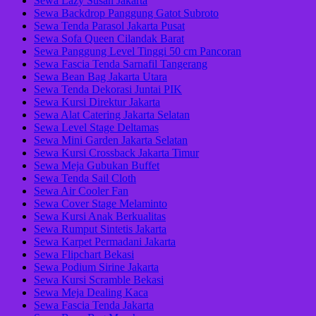
Sewa Lazy Susan Jakarta
Sewa Backdrop Panggung Gatot Subroto
Sewa Tenda Parasol Jakarta Pusat
Sewa Sofa Queen Cilandak Barat
Sewa Panggung Level Tinggi 50 cm Pancoran
Sewa Fascia Tenda Sarnafil Tangerang
Sewa Bean Bag Jakarta Utara
Sewa Tenda Dekorasi Juntai PIK
Sewa Kursi Direktur Jakarta
Sewa Alat Catering Jakarta Selatan
Sewa Level Stage Deltamas
Sewa Mini Garden Jakarta Selatan
Sewa Kursi Crossback Jakarta Timur
Sewa Meja Gubukan Buffet
Sewa Tenda Sail Cloth
Sewa Air Cooler Fan
Sewa Cover Stage Melaminto
Sewa Kursi Anak Berkualitas
Sewa Rumput Sintetis Jakarta
Sewa Karpet Permadani Jakarta
Sewa Flipchart Bekasi
Sewa Podium Sirine Jakarta
Sewa Kursi Scramble Bekasi
Sewa Meja Dealing Kaca
Sewa Fascia Tenda Jakarta