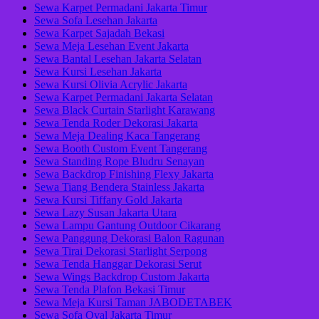
Sewa Karpet Permadani Jakarta Timur
Sewa Sofa Lesehan Jakarta
Sewa Karpet Sajadah Bekasi
Sewa Meja Lesehan Event Jakarta
Sewa Bantal Lesehan Jakarta Selatan
Sewa Kursi Lesehan Jakarta
Sewa Kursi Olivia Acrylic Jakarta
Sewa Karpet Permadani Jakarta Selatan
Sewa Black Curtain Starlight Karawang
Sewa Tenda Roder Dekorasi Jakarta
Sewa Meja Dealing Kaca Tangerang
Sewa Booth Custom Event Tangerang
Sewa Standing Rope Bludru Senayan
Sewa Backdrop Finishing Flexy Jakarta
Sewa Tiang Bendera Stainless Jakarta
Sewa Kursi Tiffany Gold Jakarta
Sewa Lazy Susan Jakarta Utara
Sewa Lampu Gantung Outdoor Cikarang
Sewa Panggung Dekorasi Balon Ragunan
Sewa Tirai Dekorasi Starlight Serpong
Sewa Tenda Hanggar Dekorasi Serut
Sewa Wings Backdrop Custom Jakarta
Sewa Tenda Plafon Bekasi Timur
Sewa Meja Kursi Taman JABODETABEK
Sewa Sofa Oval Jakarta Timur