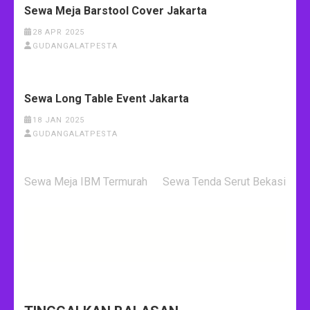
Sewa Meja Barstool Cover Jakarta
28 APR 2025
GUDANGALATPESTA
Sewa Long Table Event Jakarta
18 JAN 2025
GUDANGALATPESTA
Navigasi
Sewa Meja IBM Termurah
Sewa Tenda Serut Bekasi
pos