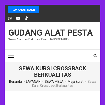
Lompat
LAYANAN KAMI
ke
konten
(Tekan
Enter)
GUDANG ALAT PESTA
Sewa Alat dan Dekorasi Event JABODETABEK
SEWA KURSI CROSSBACK
BERKUALITAS
Beranda
>
LAYANAN
>
SEWA MEJA
>
Meja Bulat
>
Sewa
Kursi Crossback Berkualitas