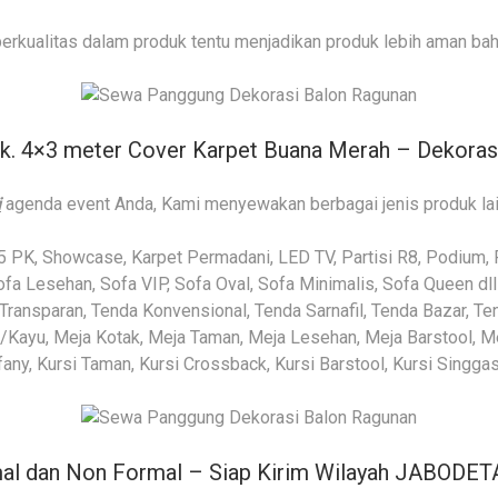
erkualitas dalam produk tentu menjadikan produk lebih aman bah
k. 4×3 meter Cover Karpet Buana Merah – Dekoras
i
agenda event Anda, Kami menyewakan berbagai jenis produk lain
 5 PK, Showcase, Karpet Permadani, LED TV, Partisi R8, Podium, 
ofa Lesehan, Sofa VIP, Sofa Oval, Sofa Minimalis, Sofa Queen dll
Transparan, Tenda Konvensional, Tenda Sarnafil, Tenda Bazar, Ten
a/Kayu, Meja Kotak, Meja Taman, Meja Lesehan, Meja Barstool, Me
iffany, Kursi Taman, Kursi Crossback, Kursi Barstool, Kursi Singga
al dan Non Formal – Siap Kirim Wilayah JABODET