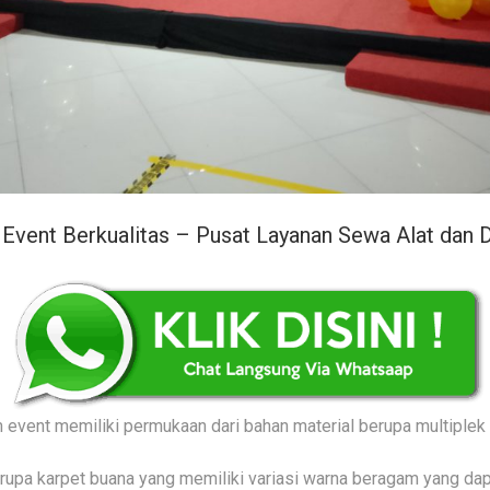
t Event Berkualitas – Pusat Layanan Sewa Alat dan 
event memiliki permukaan dari bahan material berupa multiplek 
rupa karpet buana yang memiliki variasi warna beragam yang dap