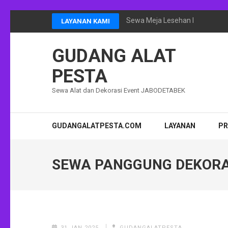
Lompat
Sewa Meja Lesehan Event Ram
LAYANAN KAMI
ke
konten
GUDANG ALAT
(Tekan
Enter)
PESTA
Sewa Alat dan Dekorasi Event JABODETABEK
GUDANGALATPESTA.COM
LAYANAN
P
SEWA PANGGUNG DEKORA
31 JAN 2025
GUDANGALATPESTA