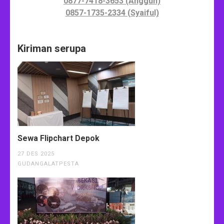
0877-7418-3653 (Anggun)
0857-1735-2334 (Syaiful)
Kiriman serupa
Sewa Flipchart Depok
27 DES 2025
GUDANGALATPESTA