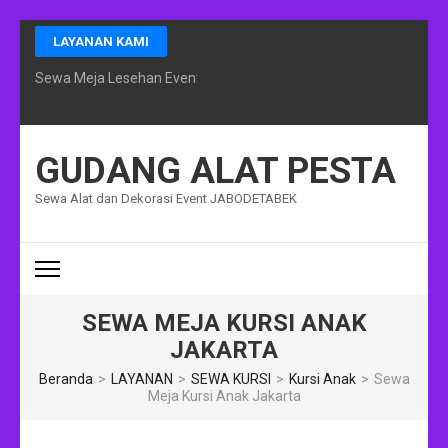
Lompat
LAYANAN KAMI
ke
konten
Sewa Meja Lesehan Event Ramadhan Jakarta
(Tekan
Enter)
GUDANG ALAT PESTA
Sewa Alat dan Dekorasi Event JABODETABEK
SEWA MEJA KURSI ANAK
JAKARTA
Beranda
>
LAYANAN
>
SEWA KURSI
>
Kursi Anak
>
Sewa
Meja Kursi Anak Jakarta