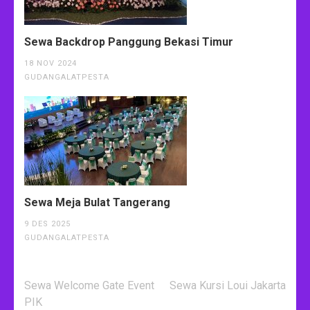
Sewa Backdrop Panggung Bekasi Timur
18 NOV 2024
GUDANGALATPESTA
Sewa Meja Bulat Tangerang
9 DES 2025
GUDANGALATPESTA
Navigasi
Sewa Welcome Gate Event
Sewa Kursi Loui Jakarta
pos
PIK