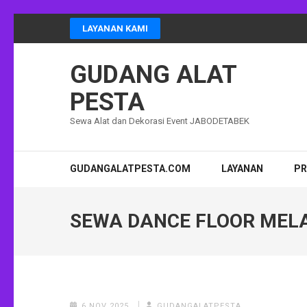
Lompat
LAYANAN KAMI
ke
konten
GUDANG ALAT
(Tekan
Enter)
PESTA
Sewa Alat dan Dekorasi Event JABODETABEK
GUDANGALATPESTA.COM
LAYANAN
P
SEWA DANCE FLOOR MEL
6 NOV 2025
GUDANGALATPESTA