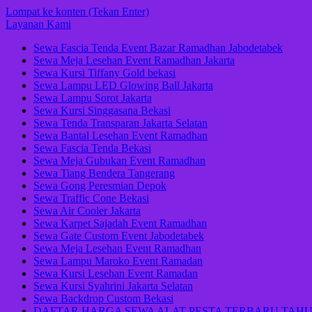
Lompat ke konten (Tekan Enter)
Layanan Kami
Sewa Fascia Tenda Event Bazar Ramadhan Jabodetabek
Sewa Meja Lesehan Event Ramadhan Jakarta
Sewa Kursi Tiffany Gold bekasi
Sewa Lampu LED Glowing Ball Jakarta
Sewa Lampu Sorot Jakarta
Sewa Kursi Singgasana Bekasi
Sewa Tenda Transparan Jakarta Selatan
Sewa Bantal Lesehan Event Ramadhan
Sewa Fascia Tenda Bekasi
Sewa Meja Gubukan Event Ramadhan
Sewa Tiang Bendera Tangerang
Sewa Gong Peresmian Depok
Sewa Traffic Cone Bekasi
Sewa Air Cooler Jakarta
Sewa Karpet Sajadah Event Ramadhan
Sewa Gate Custom Event Jabodetabek
Sewa Meja Lesehan Event Ramadhan
Sewa Lampu Maroko Event Ramadan
Sewa Kursi Lesehan Event Ramadan
Sewa Kursi Syahrini Jakarta Selatan
Sewa Backdrop Custom Bekasi
DAFTAR HARGA SEWA ALAT PESTA TERBARU TAHU