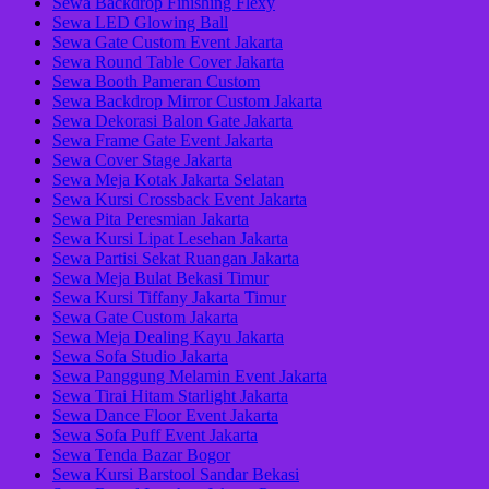
Sewa Backdrop Finishing Flexy
Sewa LED Glowing Ball
Sewa Gate Custom Event Jakarta
Sewa Round Table Cover Jakarta
Sewa Booth Pameran Custom
Sewa Backdrop Mirror Custom Jakarta
Sewa Dekorasi Balon Gate Jakarta
Sewa Frame Gate Event Jakarta
Sewa Cover Stage Jakarta
Sewa Meja Kotak Jakarta Selatan
Sewa Kursi Crossback Event Jakarta
Sewa Pita Peresmian Jakarta
Sewa Kursi Lipat Lesehan Jakarta
Sewa Partisi Sekat Ruangan Jakarta
Sewa Meja Bulat Bekasi Timur
Sewa Kursi Tiffany Jakarta Timur
Sewa Gate Custom Jakarta
Sewa Meja Dealing Kayu Jakarta
Sewa Sofa Studio Jakarta
Sewa Panggung Melamin Event Jakarta
Sewa Tirai Hitam Starlight Jakarta
Sewa Dance Floor Event Jakarta
Sewa Sofa Puff Event Jakarta
Sewa Tenda Bazar Bogor
Sewa Kursi Barstool Sandar Bekasi