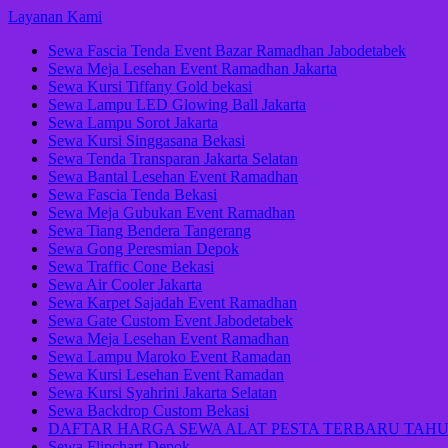
Lompat
Layanan Kami
ke
Sewa Fascia Tenda Event Bazar Ramadhan Jabodetabek
konten
Sewa Meja Lesehan Event Ramadhan Jakarta
(Tekan
Sewa Kursi Tiffany Gold bekasi
Enter)
Sewa Lampu LED Glowing Ball Jakarta
Sewa Lampu Sorot Jakarta
Sewa Kursi Singgasana Bekasi
Sewa Tenda Transparan Jakarta Selatan
Sewa Bantal Lesehan Event Ramadhan
Sewa Fascia Tenda Bekasi
Sewa Meja Gubukan Event Ramadhan
Sewa Tiang Bendera Tangerang
Sewa Gong Peresmian Depok
Sewa Traffic Cone Bekasi
Sewa Air Cooler Jakarta
Sewa Karpet Sajadah Event Ramadhan
Sewa Gate Custom Event Jabodetabek
Sewa Meja Lesehan Event Ramadhan
Sewa Lampu Maroko Event Ramadan
Sewa Kursi Lesehan Event Ramadan
Sewa Kursi Syahrini Jakarta Selatan
Sewa Backdrop Custom Bekasi
DAFTAR HARGA SEWA ALAT PESTA TERBARU TAHU
Sewa Flipchart Depok