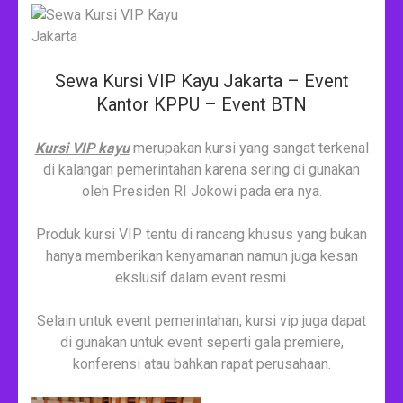
Sewa Kursi VIP Kayu Jakarta – Event
Kantor KPPU – Event BTN
Kursi VIP kayu
merupakan kursi yang sangat terkenal
di kalangan pemerintahan karena sering di gunakan
oleh Presiden RI Jokowi pada era nya.
Produk kursi VIP tentu di rancang khusus yang bukan
hanya memberikan kenyamanan namun juga kesan
ekslusif dalam event resmi.
Selain untuk event pemerintahan, kursi vip juga dapat
di gunakan untuk event seperti gala premiere,
konferensi atau bahkan rapat perusahaan.