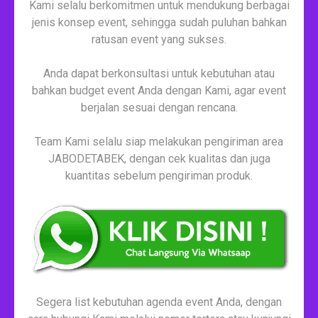
Kami selalu berkomitmen untuk mendukung berbagai
jenis konsep event, sehingga sudah puluhan bahkan
ratusan event yang sukses.
Anda dapat berkonsultasi untuk kebutuhan atau
bahkan budget event Anda dengan Kami, agar event
berjalan sesuai dengan rencana.
Team Kami selalu siap melakukan pengiriman area
JABODETABEK, dengan cek kualitas dan juga
kuantitas sebelum pengiriman produk.
Segera list kebutuhan agenda event Anda, dengan