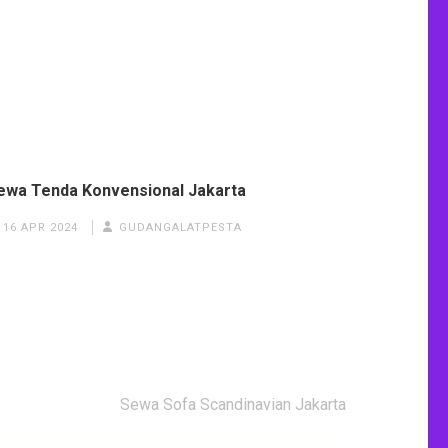
ewa Tenda Konvensional Jakarta
16 APR 2024
GUDANGALATPESTA
Sewa Sofa Scandinavian Jakarta