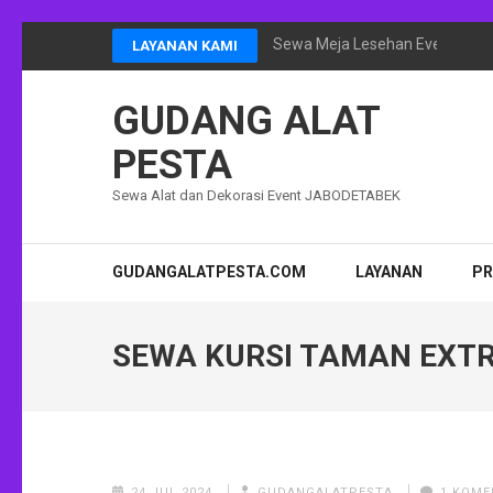
Lompat
Sewa Meja Lesehan Event Ram
LAYANAN KAMI
ke
konten
GUDANG ALAT
(Tekan
Enter)
PESTA
Sewa Alat dan Dekorasi Event JABODETABEK
GUDANGALATPESTA.COM
LAYANAN
P
SEWA KURSI TAMAN EXT
24 JUL 2024
GUDANGALATPESTA
1 KOME