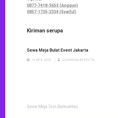
0877-7418-3653 (Anggun)
0857-1735-2334 (Syaiful)
Kiriman serupa
Sewa Meja Bulat Event Jakarta
10 APR 2025
GUDANGALATPESTA
Navigasi
Sewa Meja Test Berkualitas
pos