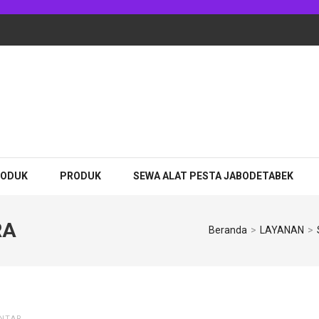
adhan Jakarta
RODUK
PRODUK
SEWA ALAT PESTA JABODETABEK
RA
Beranda
>
LAYANAN
>
NTAR