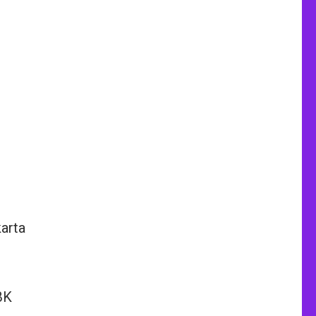
arta
BK