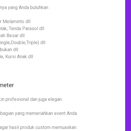
nya yang Anda butuhkan :
r Melaminto dll
tak, Tenda Parasol dll
ah Besar dll
ngle,Double,Triple) dll
bukan dll
e, Kursi Anak dll
 meter
n profesional dan juga elegan.
i bagian yang memeriahkan event Anda.
a agar hasil produk custom memuaskan.