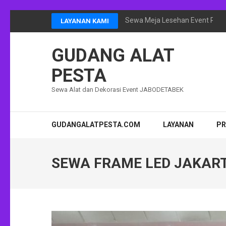
Lompat
Sewa Meja Lesehan Event Ram
LAYANAN KAMI
ke
konten
GUDANG ALAT
(Tekan
Enter)
PESTA
Sewa Alat dan Dekorasi Event JABODETABEK
GUDANGALATPESTA.COM
LAYANAN
P
SEWA FRAME LED JAKAR