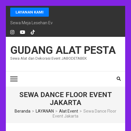
Lompat
LAYANAN KAMI
ke
konten
Sewa Meja Lesehan Event Ramadhan Jakarta
(Tekan
Enter)
GUDANG ALAT PESTA
Sewa Alat dan Dekorasi Event JABODETABEK
SEWA DANCE FLOOR EVENT
JAKARTA
Beranda
>
LAYANAN
>
Alat Event
>
Sewa Dance Floor
Event Jakarta