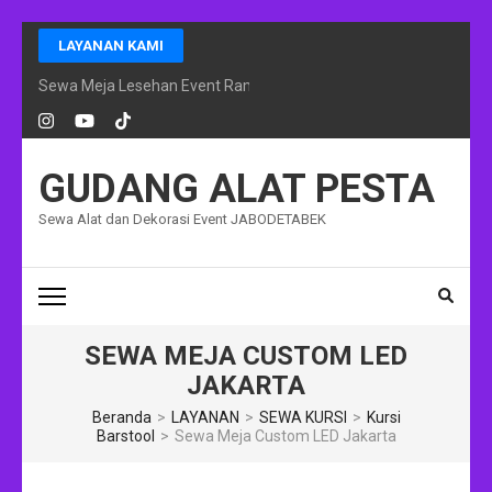
Lompat
LAYANAN KAMI
ke
konten
Sewa Meja Lesehan Event Ramadhan Jakarta
(Tekan
Enter)
GUDANG ALAT PESTA
Sewa Alat dan Dekorasi Event JABODETABEK
SEWA MEJA CUSTOM LED
JAKARTA
Beranda
>
LAYANAN
>
SEWA KURSI
>
Kursi
Barstool
>
Sewa Meja Custom LED Jakarta