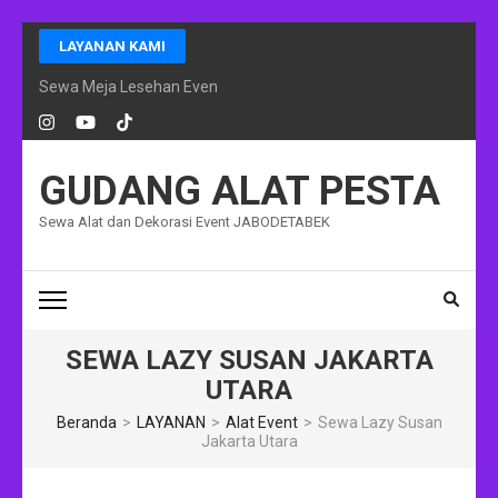
Lompat
LAYANAN KAMI
ke
konten
Sewa Meja Lesehan Event Ramadhan Jakarta
(Tekan
Enter)
GUDANG ALAT PESTA
Sewa Alat dan Dekorasi Event JABODETABEK
SEWA LAZY SUSAN JAKARTA
UTARA
Beranda
>
LAYANAN
>
Alat Event
>
Sewa Lazy Susan
Jakarta Utara