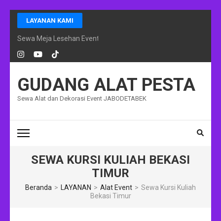
Lompat
LAYANAN KAMI
ke
konten
Sewa Meja Lesehan Event Ramadhan Jakarta
(Tekan
Enter)
GUDANG ALAT PESTA
Sewa Alat dan Dekorasi Event JABODETABEK
SEWA KURSI KULIAH BEKASI
TIMUR
Beranda
>
LAYANAN
>
Alat Event
>
Sewa Kursi Kuliah
Bekasi Timur