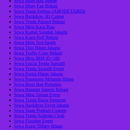
Sewa Bean Bag Murah
Sewa Misty Fan Bekasi
Sewa Tiang Antrian JABODETABEK
Sewa Backdrop 3D Cutout
Sewa Tenda Parasol Bekasi
Sewa Meja Kaca Rias
Sewa Karpet Sajadah Jakarta
Sewa Kursi Puff Bekasi
Sewa Meja Test Single
Sewa Tirai Hitam Jakarta
Sewa Traffic Cone Bekasi
Sewa Meja IBM 45×180
Sewa Fascia Tenda Sarnafil
Sewa Tenda Sarnafil Event
Sewa Partisi Hitam Jakarta
Sewa Panggung Melamin Hitam
Sewa Bean Bag Pumpkin
Sewa Rumput Sintetis Bekasi
Sewa Meja Taman Event
Sewa Tenda Bazar Pameran
Sewa Backdrop Event Jakarta
Sewa Stage Podium Custom
Sewa Tenda Sailtents Cloth
Sewa Flooring Event
Sewa Kursi Tiffany Hitam