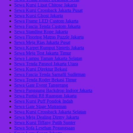
Sewa Kursi Lipat Chitose Jakarta
Sewa Kursi Crossback Jakarta Pusat
Sewa Kursi Ghost Jakarta
Sewa Frame LED Custom Jakarta
Sewa Fascia Tenda Custom Jakarta
Sewa Standing Rope Jakarta
Sewa Flooring Matras Puzzle Jakarta
Sewa Meja Rias Jakarta Pusat
Sewa Karpet Rumput Sintetis Jakarta
Sewa Meja Test Jakarta Timur
Sewa Lampu Taman Jakarta Selatan
Sewa Tenda Parasol Jakarta Utara
Sewa Kursi Direktur Bekasi
Sewa Fascia Tenda Sarnafil Sudirman
Sewa Tenda Roder Bekasi Timur
Sewa Gate Event Tangerang
Sewa Panggung Backdrop Indoor Jakarta
Sewa Partisi R8 Ruangan Jakarta
Sewa Kursi Puff Pondok Indah
Sewa Gate Stage Matraman
Sewa Kursi Crossback Jakarta Selatan
Sewa Meja Dealing Dirmy Jakarta
Sewa Kursi Tiffany Putih Sunter
Sewa Sofa Lesehan Pegangsaan