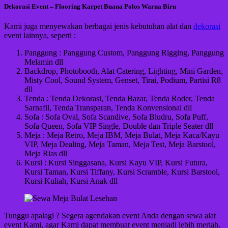
Dekorasi Event – Flooring Karpet Buana Polos Warna Biru
Kami juga menyewakan berbagai jenis kebutuhan alat dan
dekorasi
event lainnya, seperti :
Panggung : Panggung Custom, Panggung Rigging, Panggung
Melamin dll
Backdrop, Photobooth, Alat Catering, Lighting, Mini Garden,
Misty Cool, Sound System, Genset, Tirai, Podium, Partisi R8
dll
Tenda : Tenda Dekorasi, Tenda Bazar, Tenda Roder, Tenda
Sarnafil, Tenda Transparan, Tenda Konvensional dll
Sofa : Sofa Oval, Sofa Scandive, Sofa Bludru, Sofa Puff,
Sofa Queen, Sofa VIP Single, Double dan Triple Seater dll
Meja : Meja Retro, Meja IBM, Meja Bulat, Meja Kaca/Kayu
VIP, Meja Dealing, Meja Taman, Meja Test, Meja Barstool,
Meja Rias dll
Kursi : Kursi Singgasana, Kursi Kayu VIP, Kursi Futura,
Kursi Taman, Kursi Tiffany, Kursi Scramble, Kursi Barstool,
Kursi Kuliah, Kursi Anak dll
Tunggu apalagi ? Segera agendakan event Anda dengan sewa alat
event Kami, agar Kami dapat membuat event menjadi lebih meriah.