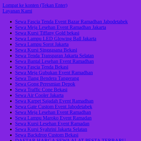
Lompat ke konten (Tekan Enter)
Layanan Kami
Sewa Fascia Tenda Event Bazar Ramadhan Jabodetabek
Sewa Meja Lesehan Event Ramadhan Jakarta
Sewa Kursi Tiffany Gold bekasi
Sewa Lampu LED Glowing Ball Jakarta
Sewa Lampu Sorot Jakarta
Sewa Kursi Singgasana Bekasi
Sewa Tenda Transparan Jakarta Selatan
Sewa Bantal Lesehan Event Ramadhan
Sewa Fascia Tenda Bekasi
Sewa Meja Gubukan Event Ramadhan
Sewa Tiang Bendera Tangerang
Sewa Gong Peresmian Depok
Sewa Traffic Cone Bekasi
Sewa Air Cooler Jakarta
Sewa Karpet Sajadah Event Ramadhan
Sewa Gate Custom Event Jabodetabek
Sewa Meja Lesehan Event Ramadhan
Sewa Lampu Maroko Event Ramadan
Sewa Kursi Lesehan Event Ramadan
Sewa Kursi Syahrini Jakarta Selatan
Sewa Backdrop Custom Bekasi
DAFTAR HARGA SEWA ALAT PESTA TERBARU