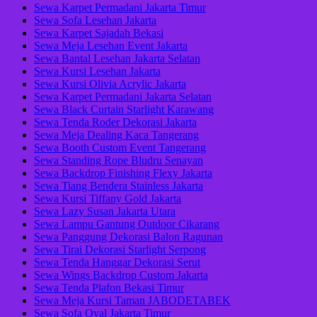
Sewa Karpet Permadani Jakarta Timur
Sewa Sofa Lesehan Jakarta
Sewa Karpet Sajadah Bekasi
Sewa Meja Lesehan Event Jakarta
Sewa Bantal Lesehan Jakarta Selatan
Sewa Kursi Lesehan Jakarta
Sewa Kursi Olivia Acrylic Jakarta
Sewa Karpet Permadani Jakarta Selatan
Sewa Black Curtain Starlight Karawang
Sewa Tenda Roder Dekorasi Jakarta
Sewa Meja Dealing Kaca Tangerang
Sewa Booth Custom Event Tangerang
Sewa Standing Rope Bludru Senayan
Sewa Backdrop Finishing Flexy Jakarta
Sewa Tiang Bendera Stainless Jakarta
Sewa Kursi Tiffany Gold Jakarta
Sewa Lazy Susan Jakarta Utara
Sewa Lampu Gantung Outdoor Cikarang
Sewa Panggung Dekorasi Balon Ragunan
Sewa Tirai Dekorasi Starlight Serpong
Sewa Tenda Hanggar Dekorasi Serut
Sewa Wings Backdrop Custom Jakarta
Sewa Tenda Plafon Bekasi Timur
Sewa Meja Kursi Taman JABODETABEK
Sewa Sofa Oval Jakarta Timur