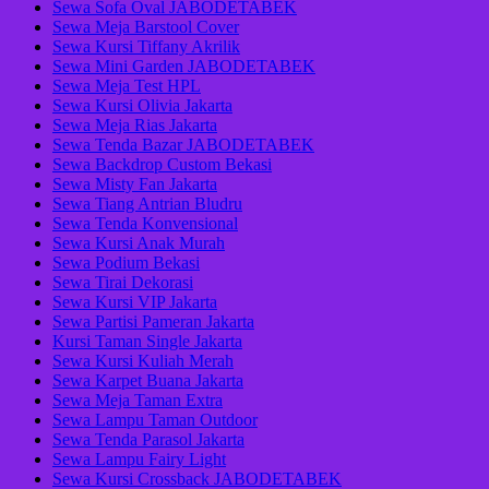
Sewa Sofa Oval JABODETABEK
Sewa Meja Barstool Cover
Sewa Kursi Tiffany Akrilik
Sewa Mini Garden JABODETABEK
Sewa Meja Test HPL
Sewa Kursi Olivia Jakarta
Sewa Meja Rias Jakarta
Sewa Tenda Bazar JABODETABEK
Sewa Backdrop Custom Bekasi
Sewa Misty Fan Jakarta
Sewa Tiang Antrian Bludru
Sewa Tenda Konvensional
Sewa Kursi Anak Murah
Sewa Podium Bekasi
Sewa Tirai Dekorasi
Sewa Kursi VIP Jakarta
Sewa Partisi Pameran Jakarta
Kursi Taman Single Jakarta
Sewa Kursi Kuliah Merah
Sewa Karpet Buana Jakarta
Sewa Meja Taman Extra
Sewa Lampu Taman Outdoor
Sewa Tenda Parasol Jakarta
Sewa Lampu Fairy Light
Sewa Kursi Crossback JABODETABEK