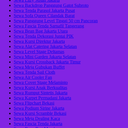
Sewa Lazy Susan Jakarta
Sewa Backdrop Panggung Gatot Subroto
Sewa Tenda Parasol Jakarta Pusat
Sewa Sofa Queen Cilandak Barat
Sewa Panggung Level Tinggi 50 cm Pancoran
Sewa Fascia Tenda Sarnafil Tangerang
Sewa Bean Bag Jakarta Utara
Sewa Tenda Dekorasi Juntai PIK
Sewa Kursi Direktur Jakarta
Sewa Alat Catering Jakarta Selatan
Sewa Level Stage Deltamas
Sewa Mini Garden Jakarta Selatan
Sewa Kursi Crossback Jakarta Timur
Sewa Meja Gubukan Buffet
Sewa Tenda Sail Cloth
Sewa Air Cooler Fan
Sewa Cover Stage Melaminto
Sewa Kursi Anak Berkualitas
Sewa Rumput Sintetis Jakarta
Sewa Karpet Permadani Jakarta
Sewa Flipchart Bekasi
Sewa Podium Sirine Jakarta
Sewa Kursi Scramble Bekasi
Sewa Meja Dealing Kaca
Sewa Fascia Tenda Jakarta