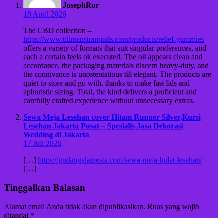
JosephRor
18 April 2026
The CBD collection –
https://www.tillmanstranquils.com/products/relief-gummies
offers a variety of formats that suit singular preferences, and
each a certain feels ok executed. The oil appears clean and
accordance, the packaging materials discern heavy-duty, and
the connivance is unostentatious till elegant. The products are
quiet to store and go with, thanks to make fast lids and
aphoristic sizing. Total, the kind delivers a proficient and
carefully crafted experience without unnecessary extras.
Sewa Meja Lesehan cover Hitam Runner Silver,Kursi
Lesehan Jakarta Pusat – Spesialis Jasa Dekorasi
Wedding di Jakarta
17 Juli 2026
[…]
https://gudangalatpesta.com/sewa-meja-bulat-lesehan/
[…]
Tinggalkan Balasan
Alamat email Anda tidak akan dipublikasikan.
Ruas yang wajib
ditandai
*