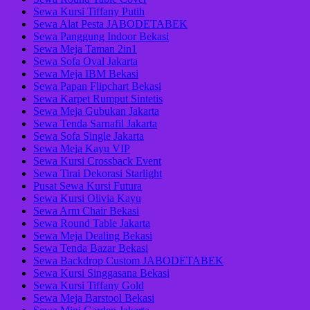
Sewa Kursi Tiffany Putih
Sewa Alat Pesta JABODETABEK
Sewa Panggung Indoor Bekasi
Sewa Meja Taman 2in1
Sewa Sofa Oval Jakarta
Sewa Meja IBM Bekasi
Sewa Papan Flipchart Bekasi
Sewa Karpet Rumput Sintetis
Sewa Meja Gubukan Jakarta
Sewa Tenda Sarnafil Jakarta
Sewa Sofa Single Jakarta
Sewa Meja Kayu VIP
Sewa Kursi Crossback Event
Sewa Tirai Dekorasi Starlight
Pusat Sewa Kursi Futura
Sewa Kursi Olivia Kayu
Sewa Arm Chair Bekasi
Sewa Round Table Jakarta
Sewa Meja Dealing Bekasi
Sewa Tenda Bazar Bekasi
Sewa Backdrop Custom JABODETABEK
Sewa Kursi Singgasana Bekasi
Sewa Kursi Tiffany Gold
Sewa Meja Barstool Bekasi