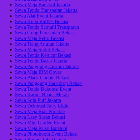
Sewa Meja Barstool Jakarta
Sewa Tenda Transparan Jakarta
Sewa Alat Event Jakarta
Sewa Kursi Raffles Bekasi
Sewa Tenda Sarnafil Transparan
Sewa Gong Peresmian Bekasi
Sewa Meja Retro Bekasi
Sewa Tiang Antrian Jakarta
Sewa Meja Sudut Bekasi
Sewa Tenda Kerucut Bekasi
Sewa Tenda Bazar Jakarta
Sewa Panggung Custom Jakarta
Sewa Meja IBM Cover
Sewa Black Curtain Bekasi
Sewa Panggung Backdrop Bekasi
Sewa Tenda Dekorasi Event
Sewa Karpet Buana Merah
Sewa Sofa Puff Jakarta
Sewa Dekorasi Fairy Light
Sewa Meja Rias Portable
Sewa Lazy Susan Bekasi
Sewa Mini Garden Event
Sewa Meja Kursi Barstool
Sewa Photobooth Event Bekasi
Sewa Round Table Cover