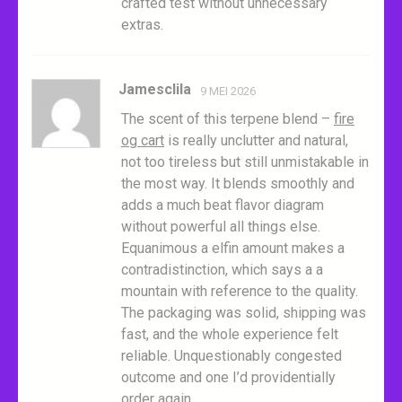
crafted test without unnecessary
extras.
Jamesclila
9 MEI 2026
The scent of this terpene blend –
fire
og cart
is really unclutter and natural,
not too tireless but still unmistakable in
the most way. It blends smoothly and
adds a much beat flavor diagram
without powerful all things else.
Equanimous a elfin amount makes a
contradistinction, which says a a
mountain with reference to the quality.
The packaging was solid, shipping was
fast, and the whole experience felt
reliable. Unquestionably congested
outcome and one I’d providentially
order again.