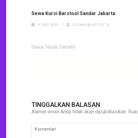
Sewa Kursi Barstool Sandar Jakarta
16 MEI 2025
GUDANGALATPESTA
Navigasi
Sewa Tenda Sarnafil
pos
TINGGALKAN BALASAN
Alamat email Anda tidak akan dipublikasikan.
Ruas
Komentari