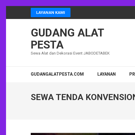
Lompat
LAYANAN KAMI
ke
konten
GUDANG ALAT
(Tekan
Enter)
PESTA
Sewa Alat dan Dekorasi Event JABODETABEK
GUDANGALATPESTA.COM
LAYANAN
P
SEWA TENDA KONVENSIO