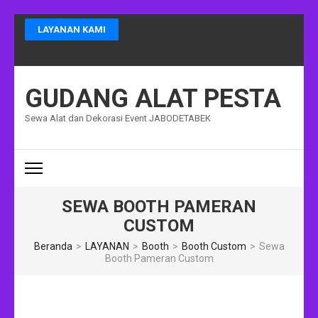
Lompat
LAYANAN KAMI
ke
konten
(Tekan
Enter)
GUDANG ALAT PESTA
Sewa Alat dan Dekorasi Event JABODETABEK
SEWA BOOTH PAMERAN
CUSTOM
Beranda
>
LAYANAN
>
Booth
>
Booth Custom
>
Sewa
Booth Pameran Custom