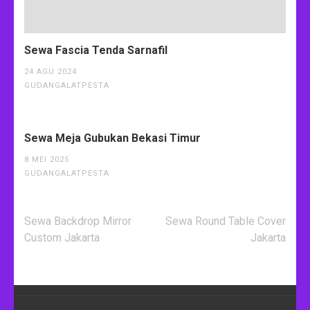
Sewa Fascia Tenda Sarnafil
24 AGU 2024
GUDANGALATPESTA
Sewa Meja Gubukan Bekasi Timur
8 MEI 2025
GUDANGALATPESTA
Navigasi
Sewa Backdrop Mirror
Sewa Round Table Cover
pos
Custom Jakarta
Jakarta