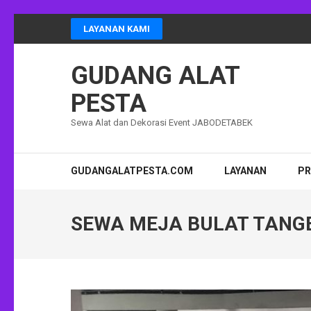
Lompat
LAYANAN KAMI
ke
konten
GUDANG ALAT
(Tekan
Enter)
PESTA
Sewa Alat dan Dekorasi Event JABODETABEK
GUDANGALATPESTA.COM
LAYANAN
P
SEWA MEJA BULAT TANG