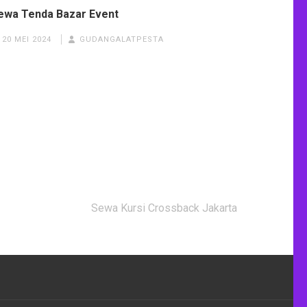
ewa Tenda Bazar Event
20 MEI 2024
GUDANGALATPESTA
Sewa Kursi Crossback Jakarta