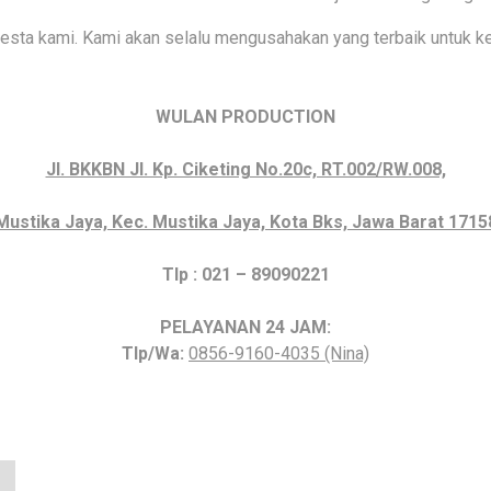
sta kami. Kami akan selalu mengusahakan yang terbaik untuk ke
WULAN PRODUCTION
Jl. BKKBN Jl. Kp. Ciketing No.20c, RT.002/RW.008,
Mustika Jaya, Kec. Mustika Jaya, Kota Bks, Jawa Barat 1715
Tlp : 021 – 89090221
PELAYANAN 24 JAM:
Tlp/Wa:
0856-9160-4035 (Nina)