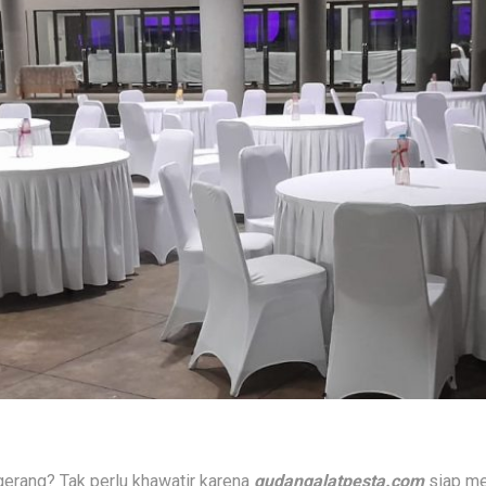
erang? Tak perlu khawatir karena
gudangalatpesta.com
siap me