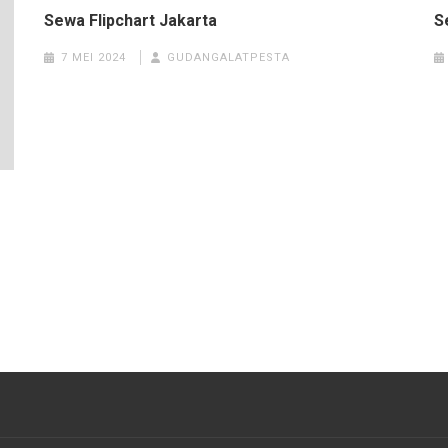
Sewa Flipchart Jakarta
S
7 MEI 2024
GUDANGALATPESTA