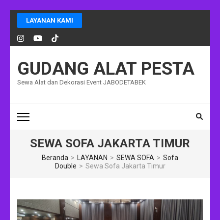
Lompat
LAYANAN KAMI
ke
konten
(Tekan
Enter)
GUDANG ALAT PESTA
Sewa Alat dan Dekorasi Event JABODETABEK
SEWA SOFA JAKARTA TIMUR
Beranda
>
LAYANAN
>
SEWA SOFA
>
Sofa
Double
>
Sewa Sofa Jakarta Timur