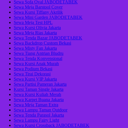
Sewa Sofa Oval JABODETABEK
Sewa Meja Barstool Cover
Sewa Kursi Tiffany Akrilik
Sewa Mini Garden JABODETABEK
Sewa Meja Test HPL
Sewa Kursi Olivia Jakarta
Sewa Meja Rias Jakarta
Sewa Tenda Bazar JABODETABEK
Sewa Backdrop Custom Bekasi
Sewa Misty Fan Jakarta
Sewa Tiang Antrian Bludru
Sewa Tenda Konvensional
Sewa Kursi Anak Murah
Sewa Podium Bekasi
Sewa Tirai Dekorasi
Sewa Kursi VIP Jakarta
Sewa Partisi Pameran Jakarta
Kursi Taman Single Jakarta
Sewa Kursi Kuliah Merah
Sewa Karpet Buana Jakarta
Sewa Meja Taman Extra
Sewa Lampu Taman Outdoor
Sewa Tenda Parasol Jakarta
Sewa Lampu Fairy Light
Sewa Kursi Crossback JABODETABEK