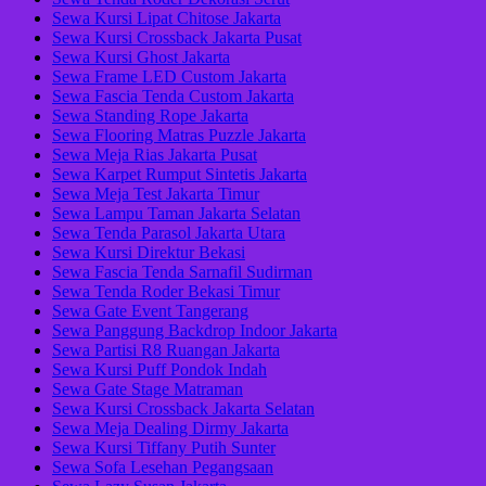
Sewa Kursi Lipat Chitose Jakarta
Sewa Kursi Crossback Jakarta Pusat
Sewa Kursi Ghost Jakarta
Sewa Frame LED Custom Jakarta
Sewa Fascia Tenda Custom Jakarta
Sewa Standing Rope Jakarta
Sewa Flooring Matras Puzzle Jakarta
Sewa Meja Rias Jakarta Pusat
Sewa Karpet Rumput Sintetis Jakarta
Sewa Meja Test Jakarta Timur
Sewa Lampu Taman Jakarta Selatan
Sewa Tenda Parasol Jakarta Utara
Sewa Kursi Direktur Bekasi
Sewa Fascia Tenda Sarnafil Sudirman
Sewa Tenda Roder Bekasi Timur
Sewa Gate Event Tangerang
Sewa Panggung Backdrop Indoor Jakarta
Sewa Partisi R8 Ruangan Jakarta
Sewa Kursi Puff Pondok Indah
Sewa Gate Stage Matraman
Sewa Kursi Crossback Jakarta Selatan
Sewa Meja Dealing Dirmy Jakarta
Sewa Kursi Tiffany Putih Sunter
Sewa Sofa Lesehan Pegangsaan