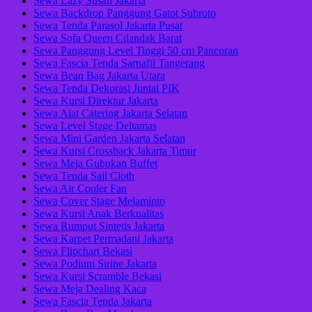
Sewa Lazy Susan Jakarta
Sewa Backdrop Panggung Gatot Subroto
Sewa Tenda Parasol Jakarta Pusat
Sewa Sofa Queen Cilandak Barat
Sewa Panggung Level Tinggi 50 cm Pancoran
Sewa Fascia Tenda Sarnafil Tangerang
Sewa Bean Bag Jakarta Utara
Sewa Tenda Dekorasi Juntai PIK
Sewa Kursi Direktur Jakarta
Sewa Alat Catering Jakarta Selatan
Sewa Level Stage Deltamas
Sewa Mini Garden Jakarta Selatan
Sewa Kursi Crossback Jakarta Timur
Sewa Meja Gubukan Buffet
Sewa Tenda Sail Cloth
Sewa Air Cooler Fan
Sewa Cover Stage Melaminto
Sewa Kursi Anak Berkualitas
Sewa Rumput Sintetis Jakarta
Sewa Karpet Permadani Jakarta
Sewa Flipchart Bekasi
Sewa Podium Sirine Jakarta
Sewa Kursi Scramble Bekasi
Sewa Meja Dealing Kaca
Sewa Fascia Tenda Jakarta