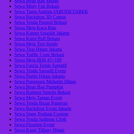
Sewa Bean Bag Murah
Sewa Misty Fan Bekasi
Sewa Tiang Antrian JABODETABEK
Sewa Backdrop 3D Cutout
Sewa Tenda Parasol Bekasi
Sewa Meja Kaca Rias
Sewa Karpet Sajadah Jakarta
Sewa Kursi Puff Bekasi
Sewa Meja Test Single
Sewa Tirai Hitam Jakarta
Sewa Traffic Cone Bekasi
Sewa Meja IBM 45×180
Sewa Fascia Tenda Sarnafil
Sewa Tenda Sarnafil Event
Sewa Partisi Hitam Jakarta
Sewa Panggung Melamin Hitam
Sewa Bean Bag Pumpkin
Sewa Rumput Sintetis Bekasi
Sewa Meja Taman Event
Sewa Tenda Bazar Pameran
Sewa Backdrop Event Jakarta
Sewa Stage Podium Custom
Sewa Tenda Sailtents Cloth
Sewa Flooring Event
Sewa Kursi Tiffany Hitam