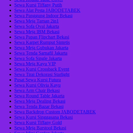
Sewa Kursi Tiffany Putih
Sewa Alat Pesta JABODETABEK
Sewa Panggung Indoor Bekasi
Sewa Meja Taman 2in1
Sewa Sofa Oval Jakarta
Sewa Meja IBM Bekasi
Sewa Papan Flipchart Bekasi
Sewa Karpet Rumput Sintetis
Sewa Meja Gubukan Jakarta
Sewa Tenda Sarnafil Jakarta
Sewa Sofa Single Jakarta
Sewa Meja Kayu VIP
Sewa Kursi Crossback Event
Sewa Tirai Dekorasi Starlight
Pusat Sewa Kursi Futura
Sewa Kursi Olivia Kayu
Sewa Arm Chair Bekasi
Sewa Round Table Jakarta
Sewa Meja Dealing Bekasi
Sewa Tenda Bazar Bekasi
Sewa Backdrop Custom JABODETABEK
Sewa Kursi Singgasana Bekasi
Sewa Kursi Tiffany Gold
Sewa Meja Barstool Bekasi