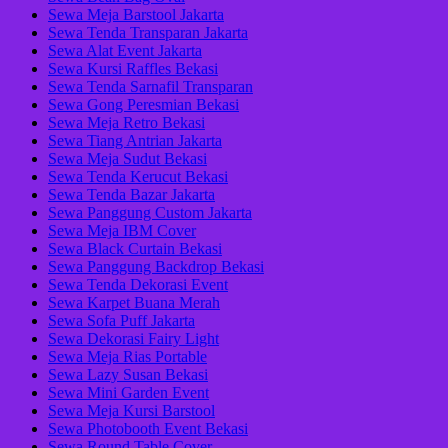
Sewa Meja Barstool Jakarta
Sewa Tenda Transparan Jakarta
Sewa Alat Event Jakarta
Sewa Kursi Raffles Bekasi
Sewa Tenda Sarnafil Transparan
Sewa Gong Peresmian Bekasi
Sewa Meja Retro Bekasi
Sewa Tiang Antrian Jakarta
Sewa Meja Sudut Bekasi
Sewa Tenda Kerucut Bekasi
Sewa Tenda Bazar Jakarta
Sewa Panggung Custom Jakarta
Sewa Meja IBM Cover
Sewa Black Curtain Bekasi
Sewa Panggung Backdrop Bekasi
Sewa Tenda Dekorasi Event
Sewa Karpet Buana Merah
Sewa Sofa Puff Jakarta
Sewa Dekorasi Fairy Light
Sewa Meja Rias Portable
Sewa Lazy Susan Bekasi
Sewa Mini Garden Event
Sewa Meja Kursi Barstool
Sewa Photobooth Event Bekasi
Sewa Round Table Cover