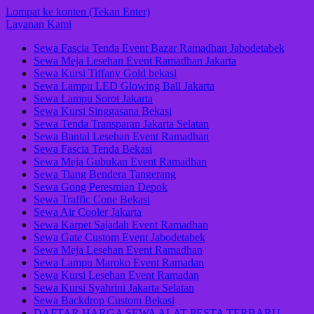
Lompat ke konten (Tekan Enter)
Layanan Kami
Sewa Fascia Tenda Event Bazar Ramadhan Jabodetabek
Sewa Meja Lesehan Event Ramadhan Jakarta
Sewa Kursi Tiffany Gold bekasi
Sewa Lampu LED Glowing Ball Jakarta
Sewa Lampu Sorot Jakarta
Sewa Kursi Singgasana Bekasi
Sewa Tenda Transparan Jakarta Selatan
Sewa Bantal Lesehan Event Ramadhan
Sewa Fascia Tenda Bekasi
Sewa Meja Gubukan Event Ramadhan
Sewa Tiang Bendera Tangerang
Sewa Gong Peresmian Depok
Sewa Traffic Cone Bekasi
Sewa Air Cooler Jakarta
Sewa Karpet Sajadah Event Ramadhan
Sewa Gate Custom Event Jabodetabek
Sewa Meja Lesehan Event Ramadhan
Sewa Lampu Maroko Event Ramadan
Sewa Kursi Lesehan Event Ramadan
Sewa Kursi Syahrini Jakarta Selatan
Sewa Backdrop Custom Bekasi
DAFTAR HARGA SEWA ALAT PESTA TERBARU