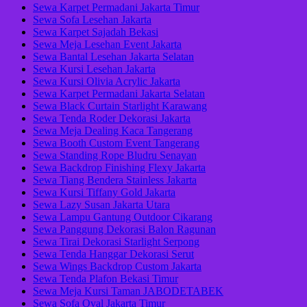
Sewa Karpet Permadani Jakarta Timur
Sewa Sofa Lesehan Jakarta
Sewa Karpet Sajadah Bekasi
Sewa Meja Lesehan Event Jakarta
Sewa Bantal Lesehan Jakarta Selatan
Sewa Kursi Lesehan Jakarta
Sewa Kursi Olivia Acrylic Jakarta
Sewa Karpet Permadani Jakarta Selatan
Sewa Black Curtain Starlight Karawang
Sewa Tenda Roder Dekorasi Jakarta
Sewa Meja Dealing Kaca Tangerang
Sewa Booth Custom Event Tangerang
Sewa Standing Rope Bludru Senayan
Sewa Backdrop Finishing Flexy Jakarta
Sewa Tiang Bendera Stainless Jakarta
Sewa Kursi Tiffany Gold Jakarta
Sewa Lazy Susan Jakarta Utara
Sewa Lampu Gantung Outdoor Cikarang
Sewa Panggung Dekorasi Balon Ragunan
Sewa Tirai Dekorasi Starlight Serpong
Sewa Tenda Hanggar Dekorasi Serut
Sewa Wings Backdrop Custom Jakarta
Sewa Tenda Plafon Bekasi Timur
Sewa Meja Kursi Taman JABODETABEK
Sewa Sofa Oval Jakarta Timur