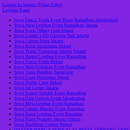
Lompat ke konten (Tekan Enter)
Layanan Kami
Sewa Fascia Tenda Event Bazar Ramadhan Jabodetabek
Sewa Meja Lesehan Event Ramadhan Jakarta
Sewa Kursi Tiffany Gold bekasi
Sewa Lampu LED Glowing Ball Jakarta
Sewa Lampu Sorot Jakarta
Sewa Kursi Singgasana Bekasi
Sewa Tenda Transparan Jakarta Selatan
Sewa Bantal Lesehan Event Ramadhan
Sewa Fascia Tenda Bekasi
Sewa Meja Gubukan Event Ramadhan
Sewa Tiang Bendera Tangerang
Sewa Gong Peresmian Depok
Sewa Traffic Cone Bekasi
Sewa Air Cooler Jakarta
Sewa Karpet Sajadah Event Ramadhan
Sewa Gate Custom Event Jabodetabek
Sewa Meja Lesehan Event Ramadhan
Sewa Lampu Maroko Event Ramadan
Sewa Kursi Lesehan Event Ramadan
Sewa Kursi Syahrini Jakarta Selatan
Sewa Backdrop Custom Bekasi
DAFTAR HARGA SEWA ALAT PESTA TERBARU TAHU