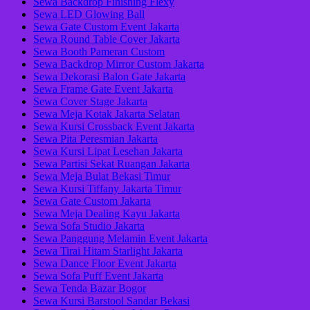
Sewa Backdrop Finishing Flexy
Sewa LED Glowing Ball
Sewa Gate Custom Event Jakarta
Sewa Round Table Cover Jakarta
Sewa Booth Pameran Custom
Sewa Backdrop Mirror Custom Jakarta
Sewa Dekorasi Balon Gate Jakarta
Sewa Frame Gate Event Jakarta
Sewa Cover Stage Jakarta
Sewa Meja Kotak Jakarta Selatan
Sewa Kursi Crossback Event Jakarta
Sewa Pita Peresmian Jakarta
Sewa Kursi Lipat Lesehan Jakarta
Sewa Partisi Sekat Ruangan Jakarta
Sewa Meja Bulat Bekasi Timur
Sewa Kursi Tiffany Jakarta Timur
Sewa Gate Custom Jakarta
Sewa Meja Dealing Kayu Jakarta
Sewa Sofa Studio Jakarta
Sewa Panggung Melamin Event Jakarta
Sewa Tirai Hitam Starlight Jakarta
Sewa Dance Floor Event Jakarta
Sewa Sofa Puff Event Jakarta
Sewa Tenda Bazar Bogor
Sewa Kursi Barstool Sandar Bekasi