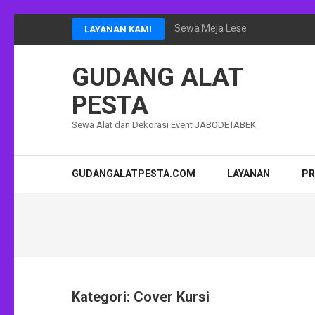
Lompat
Sewa Meja Lesehan Event Ram
LAYANAN KAMI
ke
konten
GUDANG ALAT
(Tekan
Enter)
PESTA
Sewa Alat dan Dekorasi Event JABODETABEK
GUDANGALATPESTA.COM
LAYANAN
P
Kategori:
Cover Kursi