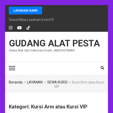
Lompat
LAYANAN KAMI
ke
konten
Sewa Meja Lesehan Event Ramadhan Jakarta
(Tekan
Enter)
GUDANG ALAT PESTA
Sewa Alat dan Dekorasi Event JABODETABEK
Beranda
>
LAYANAN
>
SEWA KURSI
>
Kursi Arm atau Kursi
VIP
Kategori:
Kursi Arm atau Kursi VIP