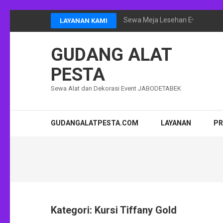
Lompat
Sewa Meja Lesehan Event Ram
LAYANAN KAMI
ke
konten
GUDANG ALAT
(Tekan
Enter)
PESTA
Sewa Alat dan Dekorasi Event JABODETABEK
GUDANGALATPESTA.COM
LAYANAN
P
Kategori:
Kursi Tiffany Gold