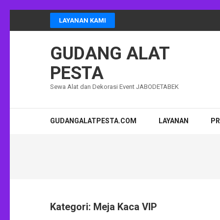
Lompat
LAYANAN KAMI
ke
konten
GUDANG ALAT
(Tekan
Enter)
PESTA
Sewa Alat dan Dekorasi Event JABODETABEK
GUDANGALATPESTA.COM
LAYANAN
P
Kategori:
Meja Kaca VIP