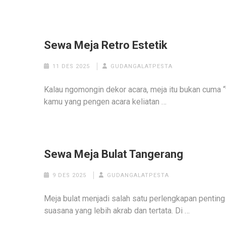
Sewa Meja Retro Estetik
11 DES 2025
GUDANGALATPESTA
Kalau ngomongin dekor acara, meja itu bukan cuma “t
kamu yang pengen acara keliatan …
Sewa Meja Bulat Tangerang
9 DES 2025
GUDANGALATPESTA
Meja bulat menjadi salah satu perlengkapan penti
suasana yang lebih akrab dan tertata. Di …