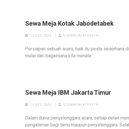
Sewa Meja Kotak Jabodetabek
12 DES 2025
GUDANGALATPESTA
Persiapan sebuah acara, baik itu pesta sederhana d
mulai dari bagaimana kita menata …
Sewa Meja IBM Jakarta Timur
11 DES 2025
GUDANGALATPESTA
Dalam dunia penyelenggara acara, setiap detail me
pengalaman bagi tamu maupun penyelenggara. Sala