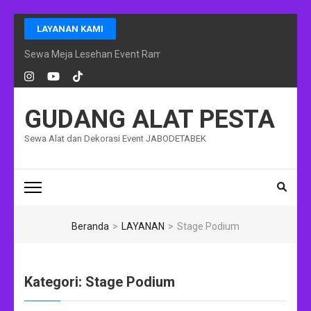
Lompat
LAYANAN KAMI
ke
konten
Sewa Meja Lesehan Event Ramadhan Jakarta
(Tekan
Enter)
GUDANG ALAT PESTA
Sewa Alat dan Dekorasi Event JABODETABEK
Beranda
>
LAYANAN
>
Stage Podium
Kategori:
Stage Podium