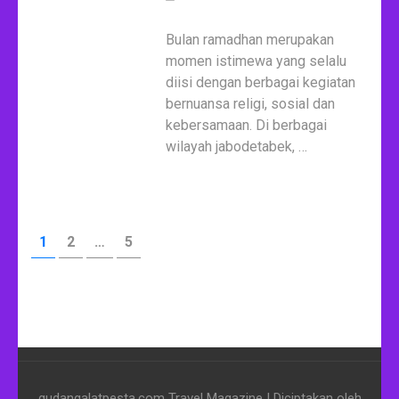
Bulan ramadhan merupakan
momen istimewa yang selalu
diisi dengan berbagai kegiatan
bernuansa religi, sosial dan
kebersamaan. Di berbagai
wilayah jabodetabek, …
Paginasi
HALAMAN
HALAMAN
HALAMAN
1
2
…
5
pos
gudangalatpesta.com
Travel Magazine | Diciptakan oleh