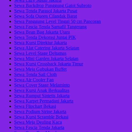
Sewa Lazy Susan Jakarta
Sewa Backdrop Panggung Gatot Subroto
Sewa Tenda Parasol Jakarta Pusat
Sewa Sofa Queen Cilandak Barat
Sewa Panggung Level Tinggi 50 cm Pancoran
Sewa Fascia Tenda Sarnafil Tangerang
Sewa Bean Bag Jakarta Utara
Sewa Tenda Dekorasi Juntai PIK
Sewa Kursi Direktur Jakarta
Sewa Alat Catering Jakarta Selatan
Sewa Level Stage Deltamas
Sewa Mini Garden Jakarta Selatan
Sewa Kursi Crossback Jakarta Timur
Sewa Meja Gubukan Buffet
Sewa Tenda Sail Cloth
Sewa Air Cooler Fan
Sewa Cover Stage Melaminto
Sewa Kursi Anak Berkualitas
Sewa Rumput Sintetis Jakarta
Sewa Karpet Permadani Jakarta
Sewa Flipchart Bekasi
Sewa Podium Sirine Jakarta
Sewa Kursi Scramble Bekasi
Sewa Meja Dealing Kaca
Sewa Fascia Tenda Jakarta