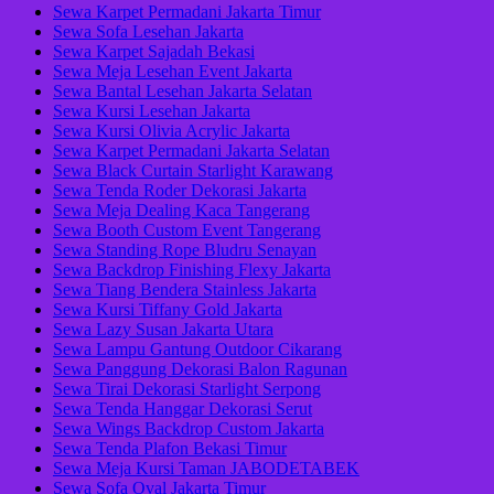
Sewa Karpet Permadani Jakarta Timur
Sewa Sofa Lesehan Jakarta
Sewa Karpet Sajadah Bekasi
Sewa Meja Lesehan Event Jakarta
Sewa Bantal Lesehan Jakarta Selatan
Sewa Kursi Lesehan Jakarta
Sewa Kursi Olivia Acrylic Jakarta
Sewa Karpet Permadani Jakarta Selatan
Sewa Black Curtain Starlight Karawang
Sewa Tenda Roder Dekorasi Jakarta
Sewa Meja Dealing Kaca Tangerang
Sewa Booth Custom Event Tangerang
Sewa Standing Rope Bludru Senayan
Sewa Backdrop Finishing Flexy Jakarta
Sewa Tiang Bendera Stainless Jakarta
Sewa Kursi Tiffany Gold Jakarta
Sewa Lazy Susan Jakarta Utara
Sewa Lampu Gantung Outdoor Cikarang
Sewa Panggung Dekorasi Balon Ragunan
Sewa Tirai Dekorasi Starlight Serpong
Sewa Tenda Hanggar Dekorasi Serut
Sewa Wings Backdrop Custom Jakarta
Sewa Tenda Plafon Bekasi Timur
Sewa Meja Kursi Taman JABODETABEK
Sewa Sofa Oval Jakarta Timur