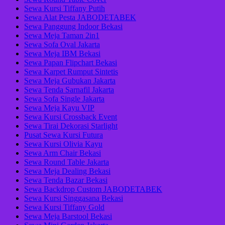
Sewa Kursi Tiffany Putih
Sewa Alat Pesta JABODETABEK
Sewa Panggung Indoor Bekasi
Sewa Meja Taman 2in1
Sewa Sofa Oval Jakarta
Sewa Meja IBM Bekasi
Sewa Papan Flipchart Bekasi
Sewa Karpet Rumput Sintetis
Sewa Meja Gubukan Jakarta
Sewa Tenda Sarnafil Jakarta
Sewa Sofa Single Jakarta
Sewa Meja Kayu VIP
Sewa Kursi Crossback Event
Sewa Tirai Dekorasi Starlight
Pusat Sewa Kursi Futura
Sewa Kursi Olivia Kayu
Sewa Arm Chair Bekasi
Sewa Round Table Jakarta
Sewa Meja Dealing Bekasi
Sewa Tenda Bazar Bekasi
Sewa Backdrop Custom JABODETABEK
Sewa Kursi Singgasana Bekasi
Sewa Kursi Tiffany Gold
Sewa Meja Barstool Bekasi