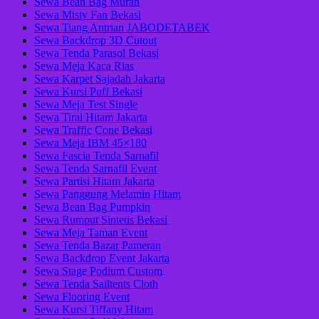
Sewa Bean Bag Murah
Sewa Misty Fan Bekasi
Sewa Tiang Antrian JABODETABEK
Sewa Backdrop 3D Cutout
Sewa Tenda Parasol Bekasi
Sewa Meja Kaca Rias
Sewa Karpet Sajadah Jakarta
Sewa Kursi Puff Bekasi
Sewa Meja Test Single
Sewa Tirai Hitam Jakarta
Sewa Traffic Cone Bekasi
Sewa Meja IBM 45×180
Sewa Fascia Tenda Sarnafil
Sewa Tenda Sarnafil Event
Sewa Partisi Hitam Jakarta
Sewa Panggung Melamin Hitam
Sewa Bean Bag Pumpkin
Sewa Rumput Sintetis Bekasi
Sewa Meja Taman Event
Sewa Tenda Bazar Pameran
Sewa Backdrop Event Jakarta
Sewa Stage Podium Custom
Sewa Tenda Sailtents Cloth
Sewa Flooring Event
Sewa Kursi Tiffany Hitam