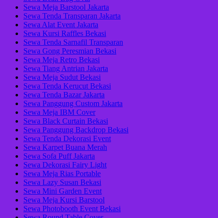
Sewa Meja Barstool Jakarta
Sewa Tenda Transparan Jakarta
Sewa Alat Event Jakarta
Sewa Kursi Raffles Bekasi
Sewa Tenda Sarnafil Transparan
Sewa Gong Peresmian Bekasi
Sewa Meja Retro Bekasi
Sewa Tiang Antrian Jakarta
Sewa Meja Sudut Bekasi
Sewa Tenda Kerucut Bekasi
Sewa Tenda Bazar Jakarta
Sewa Panggung Custom Jakarta
Sewa Meja IBM Cover
Sewa Black Curtain Bekasi
Sewa Panggung Backdrop Bekasi
Sewa Tenda Dekorasi Event
Sewa Karpet Buana Merah
Sewa Sofa Puff Jakarta
Sewa Dekorasi Fairy Light
Sewa Meja Rias Portable
Sewa Lazy Susan Bekasi
Sewa Mini Garden Event
Sewa Meja Kursi Barstool
Sewa Photobooth Event Bekasi
Sewa Round Table Cover