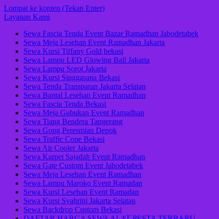
Lompat ke konten (Tekan Enter)
Layanan Kami
Sewa Fascia Tenda Event Bazar Ramadhan Jabodetabek
Sewa Meja Lesehan Event Ramadhan Jakarta
Sewa Kursi Tiffany Gold bekasi
Sewa Lampu LED Glowing Ball Jakarta
Sewa Lampu Sorot Jakarta
Sewa Kursi Singgasana Bekasi
Sewa Tenda Transparan Jakarta Selatan
Sewa Bantal Lesehan Event Ramadhan
Sewa Fascia Tenda Bekasi
Sewa Meja Gubukan Event Ramadhan
Sewa Tiang Bendera Tangerang
Sewa Gong Peresmian Depok
Sewa Traffic Cone Bekasi
Sewa Air Cooler Jakarta
Sewa Karpet Sajadah Event Ramadhan
Sewa Gate Custom Event Jabodetabek
Sewa Meja Lesehan Event Ramadhan
Sewa Lampu Maroko Event Ramadan
Sewa Kursi Lesehan Event Ramadan
Sewa Kursi Syahrini Jakarta Selatan
Sewa Backdrop Custom Bekasi
DAFTAR HARGA SEWA ALAT PESTA TERBARU