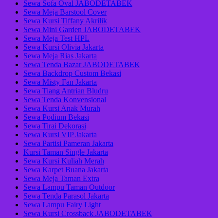
Sewa Sofa Oval JABODETABEK
Sewa Meja Barstool Cover
Sewa Kursi Tiffany Akrilik
Sewa Mini Garden JABODETABEK
Sewa Meja Test HPL
Sewa Kursi Olivia Jakarta
Sewa Meja Rias Jakarta
Sewa Tenda Bazar JABODETABEK
Sewa Backdrop Custom Bekasi
Sewa Misty Fan Jakarta
Sewa Tiang Antrian Bludru
Sewa Tenda Konvensional
Sewa Kursi Anak Murah
Sewa Podium Bekasi
Sewa Tirai Dekorasi
Sewa Kursi VIP Jakarta
Sewa Partisi Pameran Jakarta
Kursi Taman Single Jakarta
Sewa Kursi Kuliah Merah
Sewa Karpet Buana Jakarta
Sewa Meja Taman Extra
Sewa Lampu Taman Outdoor
Sewa Tenda Parasol Jakarta
Sewa Lampu Fairy Light
Sewa Kursi Crossback JABODETABEK