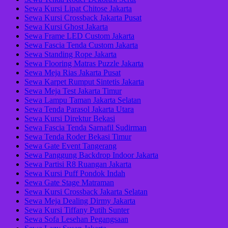
Sewa Kursi Lipat Chitose Jakarta
Sewa Kursi Crossback Jakarta Pusat
Sewa Kursi Ghost Jakarta
Sewa Frame LED Custom Jakarta
Sewa Fascia Tenda Custom Jakarta
Sewa Standing Rope Jakarta
Sewa Flooring Matras Puzzle Jakarta
Sewa Meja Rias Jakarta Pusat
Sewa Karpet Rumput Sintetis Jakarta
Sewa Meja Test Jakarta Timur
Sewa Lampu Taman Jakarta Selatan
Sewa Tenda Parasol Jakarta Utara
Sewa Kursi Direktur Bekasi
Sewa Fascia Tenda Sarnafil Sudirman
Sewa Tenda Roder Bekasi Timur
Sewa Gate Event Tangerang
Sewa Panggung Backdrop Indoor Jakarta
Sewa Partisi R8 Ruangan Jakarta
Sewa Kursi Puff Pondok Indah
Sewa Gate Stage Matraman
Sewa Kursi Crossback Jakarta Selatan
Sewa Meja Dealing Dirmy Jakarta
Sewa Kursi Tiffany Putih Sunter
Sewa Sofa Lesehan Pegangsaan