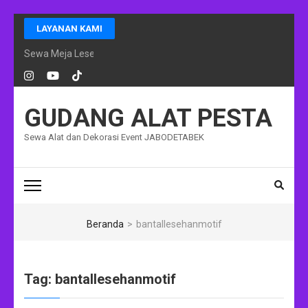
Lompat
LAYANAN KAMI
ke
konten
Sewa Meja Lesehan Event Ramadhan Jakarta
(Tekan
Enter)
GUDANG ALAT PESTA
Sewa Alat dan Dekorasi Event JABODETABEK
Beranda
>
bantallesehanmotif
Tag:
bantallesehanmotif