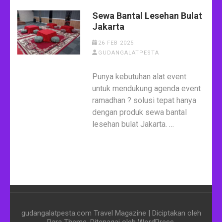
Sewa Bantal Lesehan Bulat
Jakarta
26 FEB 2025
GUDANGALATPESTA
Punya kebutuhan alat event
untuk mendukung agenda event
ramadhan ? solusi tepat hanya
dengan produk sewa bantal
lesehan bulat Jakarta. …
gudangalatpesta.com
Travel Magazine | Diciptakan oleh
Rara Theme
. Ditenagai oleh
WordPress
.