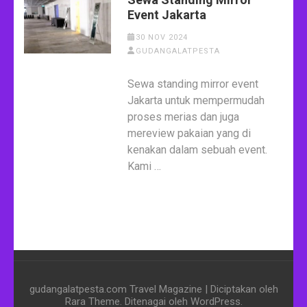
Event Jakarta
30 NOV 2024
GUDANGALATPESTA
Sewa standing mirror event
Jakarta untuk mempermudah
proses merias dan juga
mereview pakaian yang di
kenakan dalam sebuah event.
Kami …
gudangalatpesta.com
Travel Magazine | Diciptakan oleh
Rara Theme
. Ditenagai oleh
WordPress
.