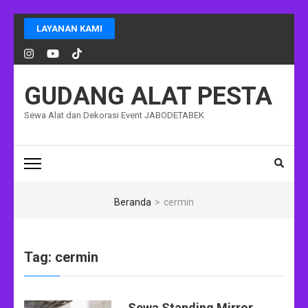
Lompat
LAYANAN KAMI
ke
konten
(Tekan
Enter)
GUDANG ALAT PESTA
Sewa Alat dan Dekorasi Event JABODETABEK
Beranda
>
cermin
Tag:
cermin
Sewa Standing Mirror