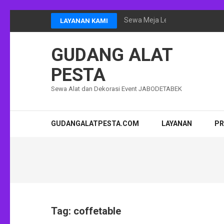
Lompat
Sewa Meja Lesehan Event Ram
LAYANAN KAMI
ke
konten
GUDANG ALAT
(Tekan
Enter)
PESTA
Sewa Alat dan Dekorasi Event JABODETABEK
GUDANGALATPESTA.COM
LAYANAN
P
Tag:
coffetable