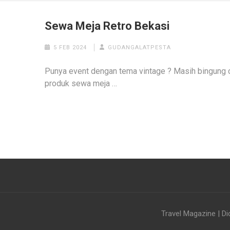
Sewa Meja Retro Bekasi
5 FEB 2024
GUDANGALATPESTA
Punya event dengan tema vintage ? Masih bingung c
produk sewa meja …
Travel Magazine | Di