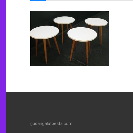
gudangalatpesta.com