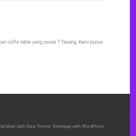
ari coffe table yang cocok ? Tenang, Kami punya
ciptakan oleh
Rara Theme
. Ditenagai oleh
WordPress
.