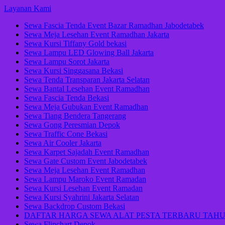
Lompat
Layanan Kami
ke
Sewa Fascia Tenda Event Bazar Ramadhan Jabodetabek
konten
Sewa Meja Lesehan Event Ramadhan Jakarta
(Tekan
Sewa Kursi Tiffany Gold bekasi
Enter)
Sewa Lampu LED Glowing Ball Jakarta
Sewa Lampu Sorot Jakarta
Sewa Kursi Singgasana Bekasi
Sewa Tenda Transparan Jakarta Selatan
Sewa Bantal Lesehan Event Ramadhan
Sewa Fascia Tenda Bekasi
Sewa Meja Gubukan Event Ramadhan
Sewa Tiang Bendera Tangerang
Sewa Gong Peresmian Depok
Sewa Traffic Cone Bekasi
Sewa Air Cooler Jakarta
Sewa Karpet Sajadah Event Ramadhan
Sewa Gate Custom Event Jabodetabek
Sewa Meja Lesehan Event Ramadhan
Sewa Lampu Maroko Event Ramadan
Sewa Kursi Lesehan Event Ramadan
Sewa Kursi Syahrini Jakarta Selatan
Sewa Backdrop Custom Bekasi
DAFTAR HARGA SEWA ALAT PESTA TERBARU TAHU
Sewa Flipchart Depok