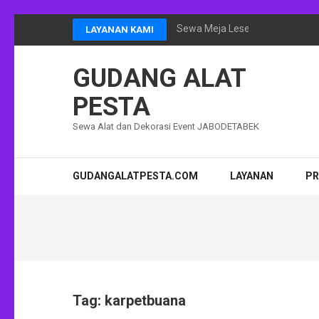
Lompat
Sewa Meja Lesehan Event Ram
LAYANAN KAMI
ke
konten
GUDANG ALAT
(Tekan
Enter)
PESTA
Sewa Alat dan Dekorasi Event JABODETABEK
GUDANGALATPESTA.COM
LAYANAN
P
Tag:
karpetbuana