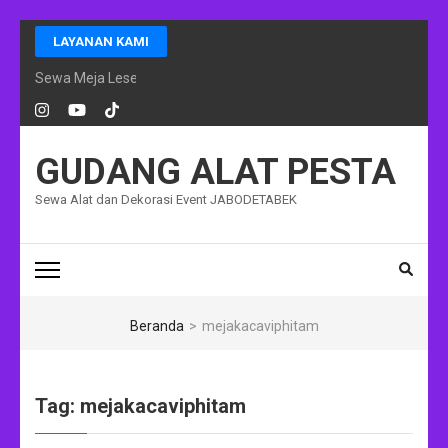
Lompat
LAYANAN KAMI
ke
konten
Sewa Meja Lesehan Event Ramadhan Jakarta
(Tekan
Enter)
GUDANG ALAT PESTA
Sewa Alat dan Dekorasi Event JABODETABEK
Beranda
>
mejakacaviphitam
Tag:
mejakacaviphitam