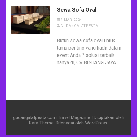
Sewa Sofa Oval
7 MAR 2024
GUDANGALATPESTA
Butuh sewa sofa oval untuk
tamu penting yang hadir dalam
event Anda ? solusi terbaik
hanya di, CV BINTANG JAYA …
gudangalatpesta.com
Travel Magazine | Diciptakan oleh
Rara Theme
. Ditenagai oleh
WordPress
.