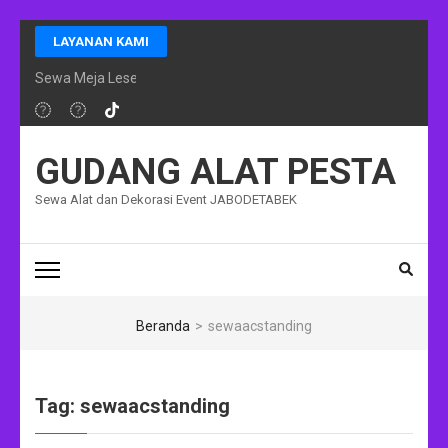
Lompat
LAYANAN KAMI
ke
konten
Sewa Meja Lesehan Event Ramadhan Jakarta
(Tekan
Enter)
GUDANG ALAT PESTA
Sewa Alat dan Dekorasi Event JABODETABEK
Beranda
>
sewaacstanding
Tag:
sewaacstanding