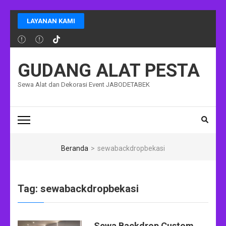
Lompat
LAYANAN KAMI
ke
konten
(Tekan
Enter)
GUDANG ALAT PESTA
Sewa Alat dan Dekorasi Event JABODETABEK
Beranda
>
sewabackdropbekasi
Tag:
sewabackdropbekasi
Sewa Backdrop Custom